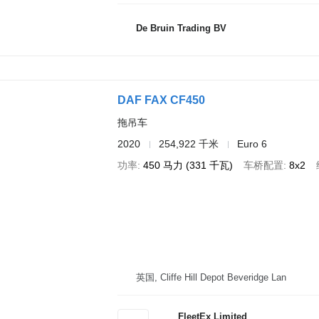
De Bruin Trading BV
DAF FAX CF450
拖吊车
2020
254,922 千米
Euro 6
功率
450 马力 (331 千瓦)
车桥配置
8x2
英国, Cliffe Hill Depot Beveridge Lan
FleetEx Limited