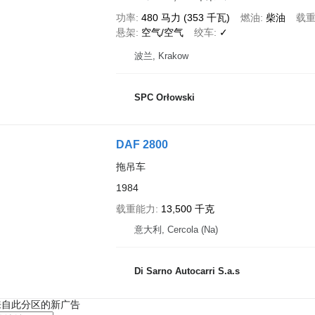
功率
480 马力 (353 千瓦)
燃油
柴油
载
悬架
空气/空气
绞车
✓
波兰, Krakow
SPC Orłowski
DAF 2800
拖吊车
1984
载重能力
13,500 千克
意大利, Cercola (Na)
Di Sarno Autocarri S.a.s
来自此分区的新广告