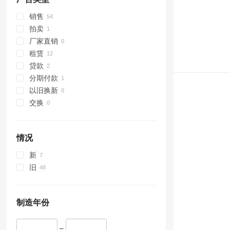
销售
拍卖
厂家直销
租赁
贷款
分期付款
以旧换新
交换
情况
新
旧
制造年份
–