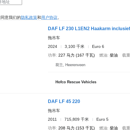
您同意我们的
隐私政策
和
用户协议
。
DAF LF 230 L1EN2 Haakarm inclusief 
拖吊车
2024
3,100 千米
Euro 6
功率
227 马力 (167 千瓦)
燃油
柴油
载
荷兰, Heerenveen
Hofco Rescue Vehicles
DAF LF 45 220
拖吊车
2011
715,809 千米
Euro 5
功率
208 马力 (153 千瓦)
燃油
柴油
载