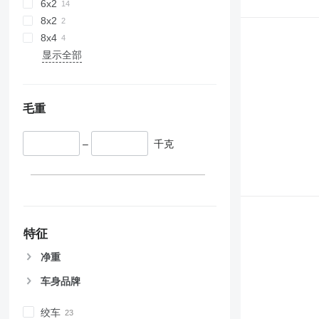
6x2
8x2
8x4
显示全部
毛重
–
千克
特征
净重
车身品牌
绞车