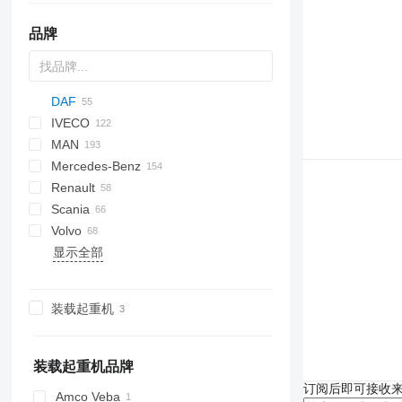
品牌
DAF
IVECO
CF
Ram
Ranger
MAN
LF
Daily
ELF
Defender
CF 85
Mercedes-Benz
XB
EuroCargo
Forward
F90
CF 310
LF 45
CF 85 360
Renault
XF
Eurotrakker
M-Series
L2000
Actros
Canter
Canter
Cabstar
Movano
Boxer
CF 320
LF 55
XB 230
CF 85 410
LF 45 160
Scania
Stralis
NPR
LE
Antos
C-series
CF 340
LF 210 FA
XB 260
XF 105
LF 45 180
LF 55 220
Volvo
Trakker
NL series
Arocs
D-series
Century
E-series
C5H
148
Dyna
Crafter
CF 410
XF 460
LF 45 220
XF 105 410
显示全部
TGA
Atego
Kerax
G-series
815
Land Cruiser
FE
CF 450
XF 480
LF 45 250
XF 105 460
TGL
Axor
Mascott
L-series
T-series
FH
XF 530
TGM
Sprinter
Master
P-series
FL
装载起重机
TGS
Unimog
Midliner
R-series
FM
TGX
V-Class
Midlum
T-series
FMX
Vario
Premium
N-series
装载起重机品牌
T-series
VNL
订阅后即可接收
Amco Veba