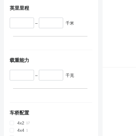
英里里程
–
千米
载重能力
–
千克
车桥配置
4x2
4x4