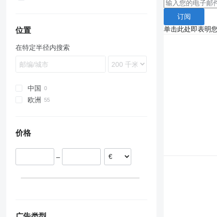
TRM
订阅
单击此处即表明
位置
在特定半径内搜索
中国
欧洲
荷兰
波兰
价格
德国
立陶宛
–
罗马尼亚
挪威
匈牙利
英国
显示全部
广告类型