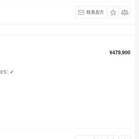
联系卖方
¥479,900
绞车
✓