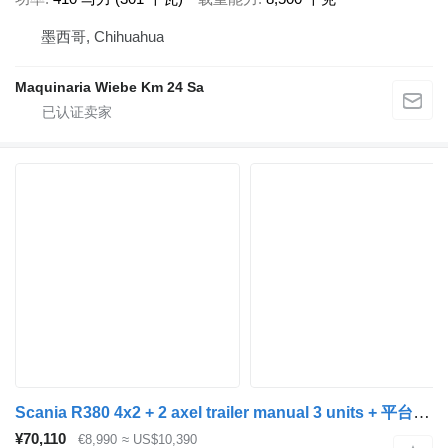
墨西哥, Chihuahua
Maquinaria Wiebe Km 24 Sa
Scania R380 4x2 + 2 axel trailer manual 3 units + 平台拖车
¥70,110
€8,990
≈ US$10,390