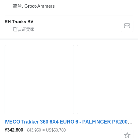
荷兰, Groot-Ammers
RH Trucks BV
IVECO Trakker 360 6X4 EURO 6 - PALFINGER PK20001 K + REMOTE CONTROL
¥342,800
€43,950
≈ US$50,780