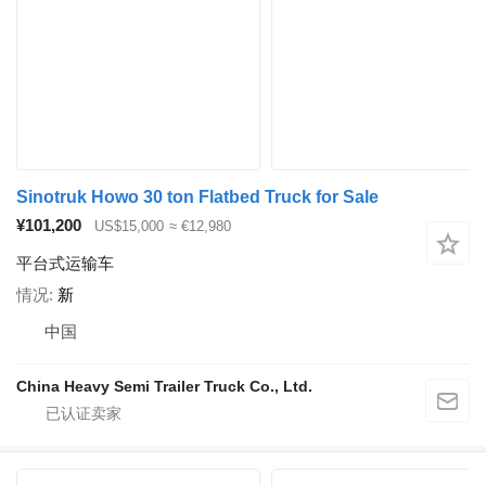
Sinotruk Howo 30 ton Flatbed Truck for Sale
¥101,200
US$15,000
≈ €12,980
平台式运输车
情况
新
中国
China Heavy Semi Trailer Truck Co., Ltd.