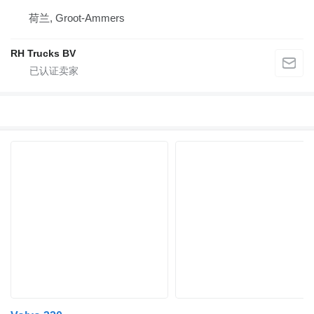
荷兰, Groot-Ammers
RH Trucks BV