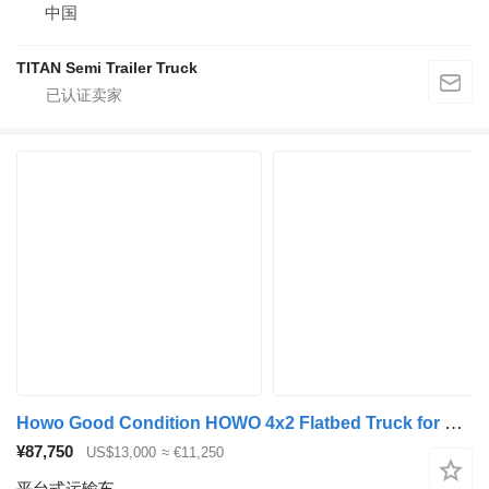
中国
TITAN Semi Trailer Truck
Howo Good Condition HOWO 4x2 Flatbed Truck for Sale
¥87,750
US$13,000
≈ €11,250
平台式运输车