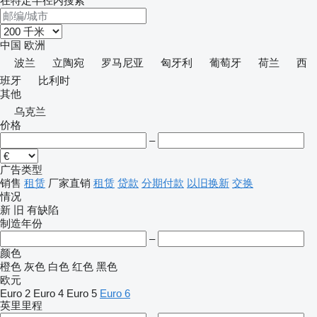
在特定半径内搜索
中国
欧洲
波兰
立陶宛
罗马尼亚
匈牙利
葡萄牙
荷兰
西
班牙
比利时
其他
乌克兰
价格
–
广告类型
销售
租赁
厂家直销
租赁
贷款
分期付款
以旧换新
交换
情况
新
旧
有缺陷
制造年份
–
颜色
橙色
灰色
白色
红色
黑色
欧元
Euro 2
Euro 4
Euro 5
Euro 6
英里里程