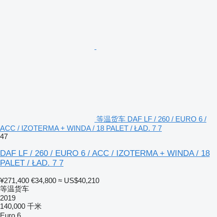
等温货车 DAF LF / 260 / EURO 6 /
ACC / IZOTERMA + WINDA / 18 PALET / ŁAD. 7 7
47
DAF LF / 260 / EURO 6 / ACC / IZOTERMA + WINDA / 18
PALET / ŁAD. 7 7
¥271,400
€34,800
≈ US$40,210
等温货车
2019
140,000 千米
Euro 6