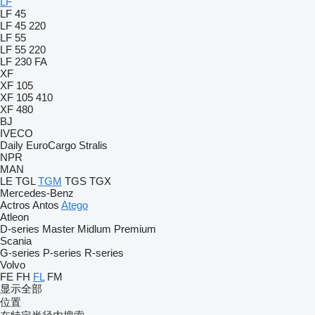
LF
LF 45
LF 45 220
LF 55
LF 55 220
LF 230 FA
XF
XF 105
XF 105 410
XF 480
BJ
IVECO
Daily
EuroCargo
Stralis
NPR
MAN
LE
TGL
TGM
TGS
TGX
Mercedes-Benz
Actros
Antos
Atego
Atleon
D-series
Master
Midlum
Premium
Scania
G-series
P-series
R-series
Volvo
FE
FH
FL
FM
显示全部
位置