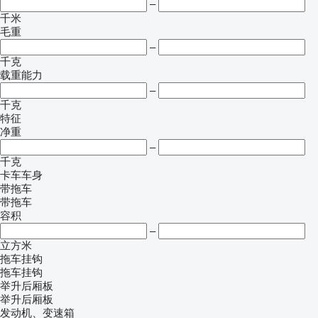
–
千米
毛重
–
千克
载重能力
–
千克
特征
净重
–
千克
卡车车身
带拖车
带拖车
容积
–
立方米
拖车挂钩
拖车挂钩
举升后厢板
举升后厢板
发动机、变速箱