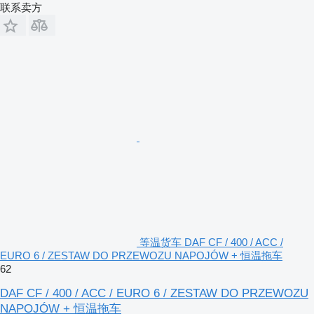
联系卖方
等温货车 DAF CF / 400 / ACC /
EURO 6 / ZESTAW DO PRZEWOZU NAPOJÓW + 恒温拖车
62
DAF CF / 400 / ACC / EURO 6 / ZESTAW DO PRZEWOZU
NAPOJÓW + 恒温拖车