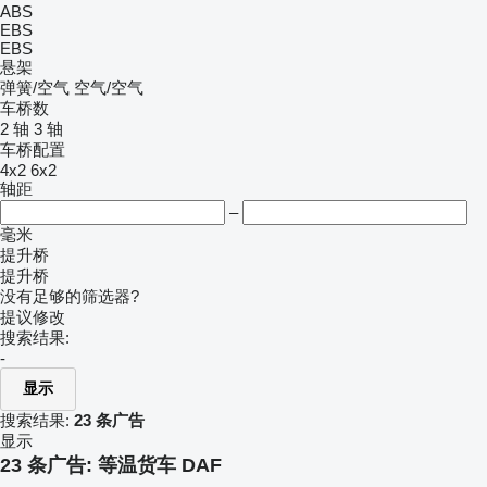
ABS
EBS
EBS
悬架
弹簧/空气
空气/空气
车桥数
2 轴
3 轴
车桥配置
4x2
6x2
轴距
–
毫米
提升桥
提升桥
没有足够的筛选器?
提议修改
搜索结果:
-
显示
搜索结果:
23 条广告
显示
23 条广告:
等温货车 DAF