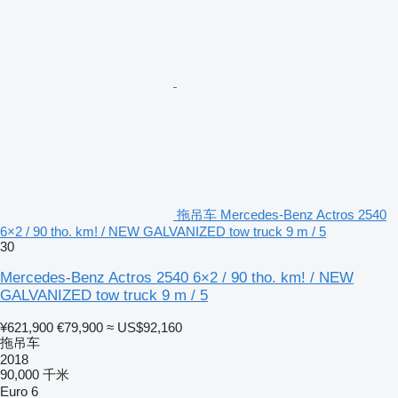
拖吊车 Mercedes-Benz Actros 2540
6×2 / 90 tho. km! / NEW GALVANIZED tow truck 9 m / 5
30
Mercedes-Benz Actros 2540 6×2 / 90 tho. km! / NEW
GALVANIZED tow truck 9 m / 5
¥621,900
€79,900
≈ US$92,160
拖吊车
2018
90,000 千米
Euro 6