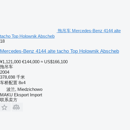
拖吊车 Mercedes-Benz 4144 alte
tacho Top Holownik Abscheb
18
Mercedes-Benz 4144 alte tacho Top Holownik Abscheb
¥1,121,000
€144,000
≈ US$166,100
拖吊车
2004
378,698 千米
车桥配置
8x4
波兰, Miedzichowo
MAKU Eksport Import
联系卖方