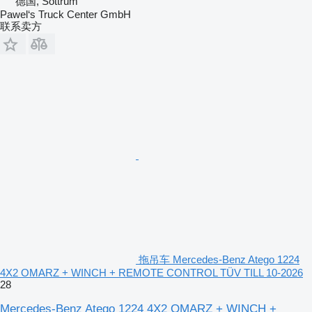
德国, Sottrum
Pawel‘s Truck Center GmbH
联系卖方
拖吊车 Mercedes-Benz Atego 1224
4X2 OMARZ + WINCH + REMOTE CONTROL TÜV TILL 10-2026
28
Mercedes-Benz Atego 1224 4X2 OMARZ + WINCH +