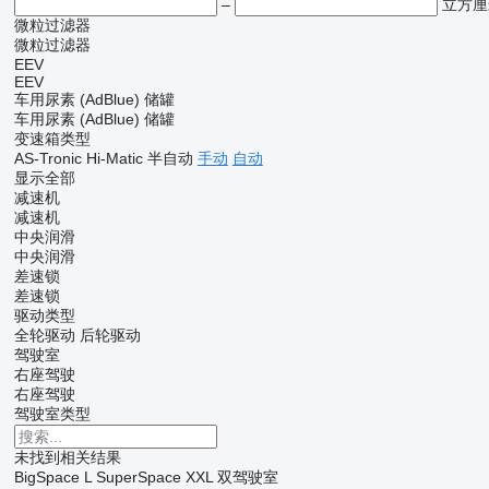
–
立方厘
微粒过滤器
微粒过滤器
EEV
EEV
车用尿素 (AdBlue) 储罐
车用尿素 (AdBlue) 储罐
变速箱类型
AS-Tronic
Hi-Matic
半自动
手动
自动
显示全部
减速机
减速机
中央润滑
中央润滑
差速锁
差速锁
驱动类型
全轮驱动
后轮驱动
驾驶室
右座驾驶
右座驾驶
驾驶室类型
未找到相关结果
BigSpace
L
SuperSpace
XXL
双驾驶室