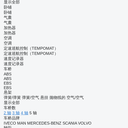
显示全部
卧铺
卧铺
气囊
气囊
加热器
加热器
空调
空调
定速巡航控制（TEMPOMAT）
定速巡航控制（TEMPOMAT）
速度记录器
速度记录器
车桥
ABS
ABS
EBS
EBS
悬架
弹簧/弹簧
弹簧/空气
悬挂
抛物线的
空气/空气
显示全部
车桥数
2 轴
3 轴
4 轴
5 轴
车桥品牌
IVECO
MAN
MERCEDES-BENZ
SCANIA
VOLVO
轴距