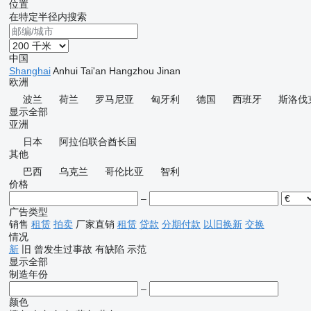
位置
在特定半径内搜索
中国
Shanghai
Anhui
Tai'an
Hangzhou
Jinan
欧洲
波兰
荷兰
罗马尼亚
匈牙利
德国
西班牙
斯洛伐
显示全部
亚洲
日本
阿拉伯联合酋长国
其他
巴西
乌克兰
哥伦比亚
智利
价格
–
广告类型
销售
租赁
拍卖
厂家直销
租赁
贷款
分期付款
以旧换新
交换
情况
新
旧
曾发生过事故
有缺陷
示范
显示全部
制造年份
–
颜色