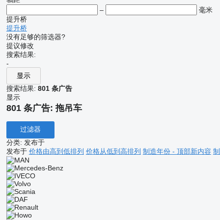
–
毫米
提升桥
提升桥
没有足够的筛选器?
提议修改
搜索结果:
-
显示
搜索结果:
801 条广告
显示
801 条广告:
拖吊车
过滤器
分类
:
发布于
发布于
价格由高到低排列
价格从低到高排列
制造年份 - 顶部新内容
制