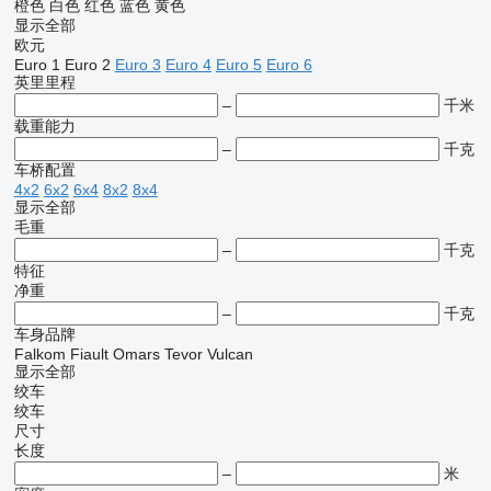
橙色
白色
红色
蓝色
黄色
显示全部
欧元
Euro 1
Euro 2
Euro 3
Euro 4
Euro 5
Euro 6
英里里程
–
千米
载重能力
–
千克
车桥配置
4x2
6x2
6x4
8x2
8x4
显示全部
毛重
–
千克
特征
净重
–
千克
车身品牌
Falkom
Fiault
Omars
Tevor
Vulcan
显示全部
绞车
绞车
尺寸
长度
–
米