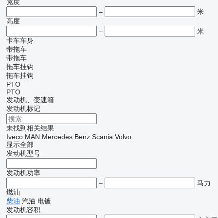
宽度
–
米
高度
–
米
卡车车身
带拖车
带拖车
拖车挂钩
拖车挂钩
PTO
PTO
发动机、变速箱
发动机标记
未找到相关结果
Iveco
MAN
Mercedes Benz
Scania
Volvo
显示全部
发动机型号
发动机功率
–
马力
燃油
柴油
汽油
电镀
发动机容积