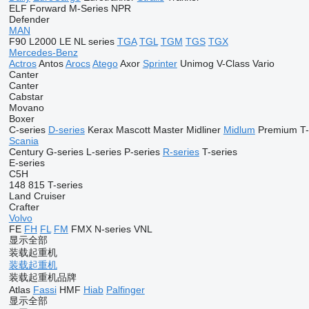
ELF
Forward
M-Series
NPR
Defender
MAN
F90
L2000
LE
NL series
TGA
TGL
TGM
TGS
TGX
Mercedes-Benz
Actros
Antos
Arocs
Atego
Axor
Sprinter
Unimog
V-Class
Vario
Canter
Canter
Cabstar
Movano
Boxer
C-series
D-series
Kerax
Mascott
Master
Midliner
Midlum
Premium
T-
Scania
Century
G-series
L-series
P-series
R-series
T-series
E-series
C5H
148
815
T-series
Land Cruiser
Crafter
Volvo
FE
FH
FL
FM
FMX
N-series
VNL
显示全部
装载起重机
装载起重机
装载起重机品牌
Atlas
Fassi
HMF
Hiab
Palfinger
显示全部