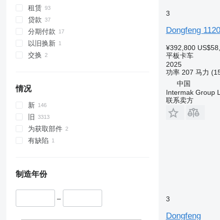
租赁
3
贷款
Dongfeng 112
分期付款
以旧换新
¥392,800
US$58
交换
平板卡车
2025
功率
207 马力 (1
中国
情况
Intermak Group 
联系卖方
新
旧
为获取部件
有缺陷
制造年份
–
3
Dongfeng