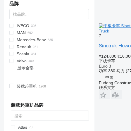
品牌
IVECO
BM
A series
Jumper
AS
Maximus
Hijet
Ram
EP
SLT
Ducato
Cargo
Auman
52
3502
X series
500
A-series
EX-series
Truck
MAN
HD
D series
CF
Transit
Aumark
3307
700
ZZ
HD-series
Daily
4300
ELF
HFC
Conquer
5320
110 series
7
Mercedes-Benz
LF
BJ
Ranger
EuroCargo
7600
Forward
N-Series
A-series
5337
Sinotruk Howo
Renault
XB
EuroStar
NPR
F8
630305
Actros
Canter
Canter
Atlas
Movano
Boxer
Scania
XD
Eurotech
F90
Antos
Atleon
C-series
¥124,800
€16,00
平板卡车
Volvo
XF
Eurotrakker
KAT
Arocs
Cabstar
D-series
G-series
F3000
371
E-series
12M18
815
Dyna
Constellation
Euro 3
显示全部
YHZ
Magirus
L2000
Atego
NT
D Wide
K-series
H3000
T5G
19S
T-series
Hiace
Crafter
A-series
131
功率
380 马力 (2
Stralis
LE
Axor
K-series
L-series
L3000
1491
Hino
Transporter
FE
中国
T-Way
TGA
Econic
Kerax
LB
M3000
ToyoAce
Up
FH
Fudeng Construct
装载起重机
联系卖方
Trakker
TGE
LK
Magnum
P-series
X3000
FL
Turbo Daily
TGL
MB
Mascott
R-series
FM
X-Way
TGM
SK
Master
T-series
FMX
装载起重机品牌
TGS
Sprinter
Maxity
L-series
TGX
Unimog
Midliner
N-series
Vario
Midlum
VM
Atlas