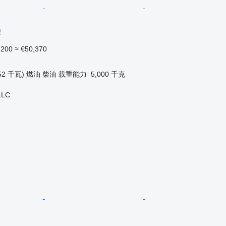
0
,200
≈ €50,370
52 千瓦)
燃油
柴油
载重能力
5,000 千克
LLC