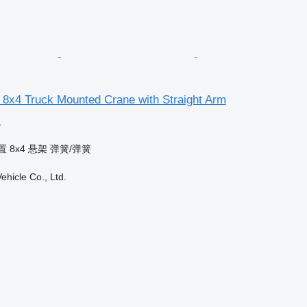
 8x4 Truck Mounted Crane with Straight Arm
格
置
8x4
悬架
弹簧/弹簧
hicle Co., Ltd.