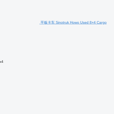
平板卡车 Sinotruk Howo Used 8×4 Cargo
x4