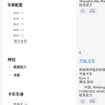
Shanghai Aite Ma
车桥配置
联系卖方
4x2
4x4
6x2
6x4
8x4
显示全部
6
特征
平板卡车
载重能力
根据请求提供价
平板卡车
净重
Euro 2
燃油
柴油
中国, Weifang
FOREVER VEHI
卡车车身
联系卖方
带拖车