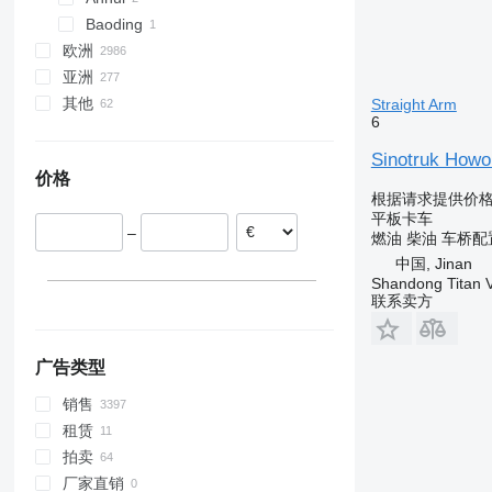
Baoding
欧洲
亚洲
荷兰
其他
波兰
日本
Straight Arm
6
德国
阿拉伯联合酋长国
乌克兰
匈牙利
土耳其
智利
Sinotruk Howo
价格
罗马尼亚
乌兹别克斯坦
哥伦比亚
根据请求提供价
英国
阿塞拜疆
秘鲁
平板卡车
–
西班牙
哈萨克斯坦
巴西
燃油
柴油
车桥配
意大利
乌拉圭
中国, Jinan
Shandong Titan Ve
显示全部
阿根廷
联系卖方
广告类型
销售
租赁
拍卖
厂家直销