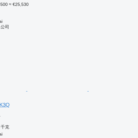
,500
≈ €25,530
i
限公司
K3Q
格
0 千克
i