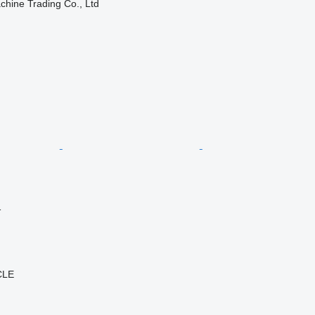
chine Trading Co., Ltd
格
CLE