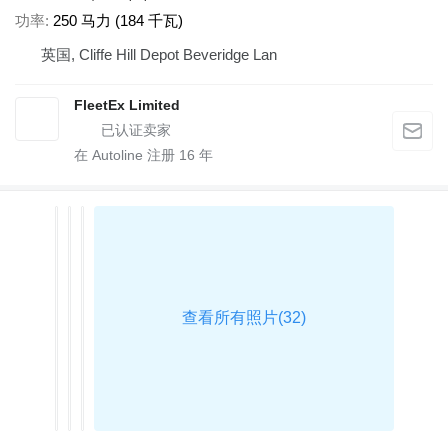
功率
250 马力 (184 千瓦)
英国, Cliffe Hill Depot Beveridge Lan
FleetEx Limited
在 Autoline 注册
16
年