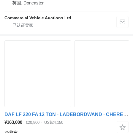
英国, Doncaster
Commercial Vehicle Auctions Ltd
DAF LF 220 FA 12 TON - LADEBORDWAND - CHEREAU - CARRIER - BELGIUM TO
¥163,000
€20,900
≈ US$24,150
冷藏车