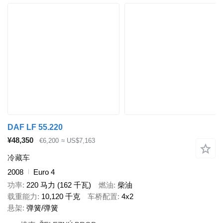
DAF LF 55.220
¥48,350
€6,200
≈ US$7,163
冷藏车
2008
Euro 4
功率
220 马力 (162 千瓦)
燃油
柴油
载重能力
10,120 千克
车桥配置
4x2
悬架
弹簧/弹簧