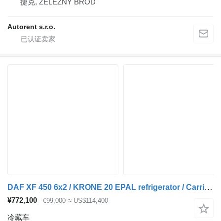
捷克, ŽELEZNÝ BROD
Autorent s.r.o.
DAF XF 450 6x2 / KRONE 20 EPAL refrigerator / Carrier Supra 1250 / s
¥772,100
€99,000
≈ US$114,400
冷藏车