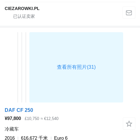
CIEZAROWKI.PL
DAF CF 250
¥97,800
£10,750
≈ €12,540
冷藏车
2016
616,672 千米
Euro 6