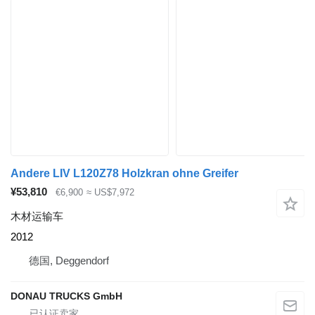
Andere LIV L120Z78 Holzkran ohne Greifer
¥53,810
€6,900
≈ US$7,972
木材运输车
2012
德国, Deggendorf
DONAU TRUCKS GmbH