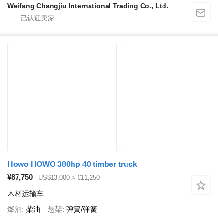
Weifang Changjiu International Trading Co., Ltd.
Howo HOWO 380hp 40 timber truck
¥87,750
US$13,000
≈ €11,250
木材运输车
燃油
柴油
悬架
弹簧/弹簧