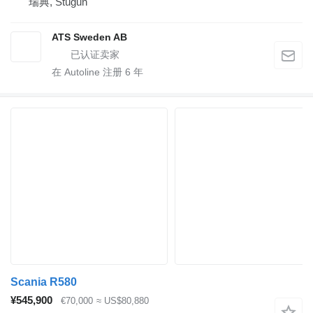
瑞典, Stugun
ATS Sweden AB
在 Autoline 注册
6
年
Scania R580
¥545,900
€70,000
≈ US$80,880