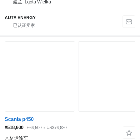
波兰, Lgota Wielka
AUTA ENERGY
Scania p450
¥518,600
€66,500
≈ US$76,830
木材运输车