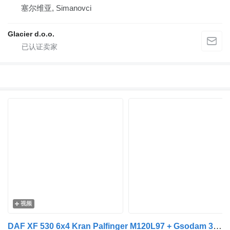
塞尔维亚, Simanovci
Glacier d.o.o.
视频
DAF XF 530 6x4 Kran Palfinger M120L97 + Gsodam 3 Achs EZ 2024 + 木材运输拖车