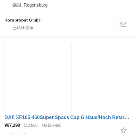
德国, Regensburg
Kornprobst GmbH
DAF XF105-460Super Spacs Cap G.Haus/Hoch Retarder
¥97,290
€12,500
≈ US$14,420