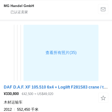
MG Handel GmbH
DAF D.A.F. XF 105.510 6x4 + Loglift F281S83 crane / timber truck + d
¥330,800
€42,500
≈ US$49,020
木材运输车
2012
552,450 千米