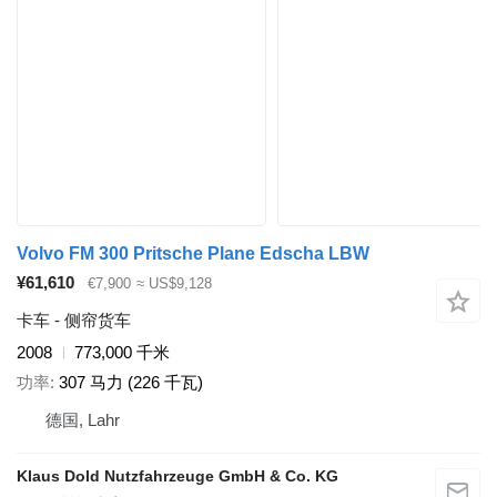
Volvo FM 300 Pritsche Plane Edscha LBW
¥61,610
€7,900
≈ US$9,128
卡车 - 侧帘货车
2008
773,000 千米
功率
307 马力 (226 千瓦)
德国, Lahr
Klaus Dold Nutzfahrzeuge GmbH & Co. KG