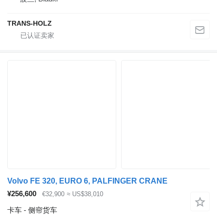
TRANS-HOLZ
Volvo FE 320, EURO 6, PALFINGER CRANE
¥256,600
€32,900
≈ US$38,010
卡车 - 侧帘货车