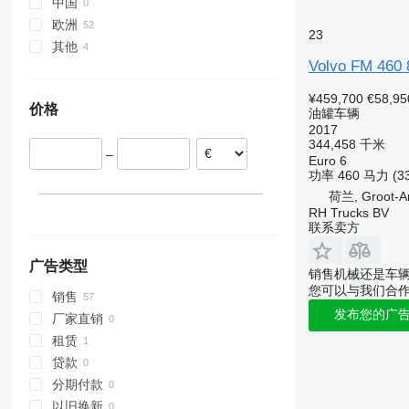
FH 540
FM12
VM 270
FM11 450
中国
FM13
FM12 380
欧洲
23
FM 260
FM12 420
FM13 400
其他
荷兰
Volvo FM 460
FM 340
西班牙
巴西
FM 380
比利时
智利
¥459,700
€58,95
价格
FM 400
波兰
油罐车辆
2017
FM 420
立陶宛
344,458 千米
FM 430
–
罗马尼亚
Euro 6
功率
460 马力 (3
FM 440
葡萄牙
荷兰, Groot-
FM 450
挪威
RH Trucks BV
FM 460
显示全部
联系卖方
FM 500
广告类型
销售机械还是车
您可以与我们合
销售
发布您的广
厂家直销
租赁
贷款
分期付款
以旧换新