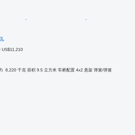
0L
≈ US$11,210
力
8,220 千克
容积
9.5 立方米
车桥配置
4x2
悬架
弹簧/弹簧