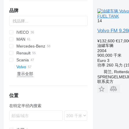
品牌
FUEL TANK
14
Volvo FM 9.2
IVECO
BM
A series
769
C-series
CF
Cargo
FL
HD-series
MAN
HD
LF
F-series
EuroCargo
7400
ELF
5321
110 series
¥132,600
€17,00
油罐车辆
Mercedes-Benz
XF
Eurotech
WorkStar
Forward
KAT
2004
Renault
Eurotrakker
LE
Actros
Canter
Atleon
900,000 千米
Scania
Magirus
TGA
Antos
D-series
Euro 3
功率
260 马力 (1
Volvo
Stralis
TGL
Arocs
D Wide
G-series
F2000
371
815
Dyna
Constellation
荷兰, Rotterd
显示全部
T-Way
TGM
Atego
K-series
P-series
H3000
NX
T-series
A-series
706
SPRENGELMEIJE
TGS
Axor
Kerax
R-series
X3000
T5G
FE
A20
联系卖方
TGX
LK
Midliner
T-series
FH
FE 260
SK
Midlum
FL
FE 280
FH12
位置
Zetros
Premium
FM
FH13
FL6
在特定半径内搜索
T-series
FMX
FH 420
FL12
FM7
N-series
FH 440
FL 260
FM9
FM7 290
VM
FH 500
FM11
N10
FM9 260