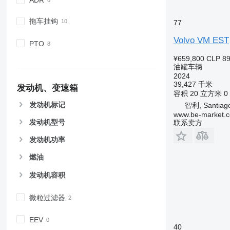
ADR
拖车挂钩
77
Volvo VM EST
PTO
¥659,800
CLP 89
油罐车辆
2024
39,427 千米
发动机、变速箱
容积
20 立方米
0
发动机标记
智利, Santiag
www.be-market.
发动机型号
联系卖方
发动机功率
燃油
发动机容积
微粒过滤器
EEV
40