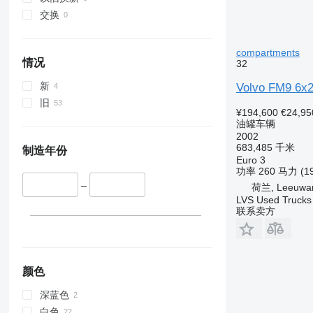
交换
compartments
情况
32
新
Volvo FM9 6x2
旧
¥194,600
€24,95
油罐车辆
2002
683,485 千米
制造年份
Euro 3
功率
260 马力 (1
–
荷兰, Leeuwa
LVS Used Trucks
联系卖方
颜色
深蓝色
白色