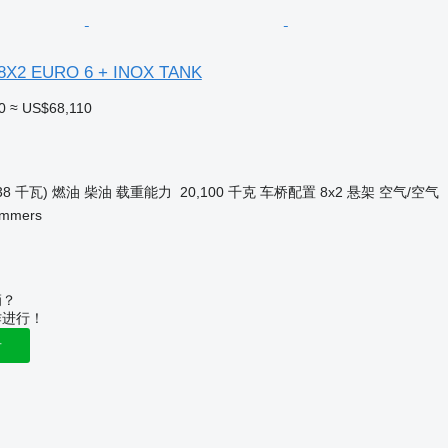
 8X2 EURO 6 + INOX TANK
0
≈ US$68,110
38 千瓦)
燃油
柴油
载重能力
20,100 千克
车桥配置
8x2
悬架
空气/空气
Ammers
辆？
作进行！
告