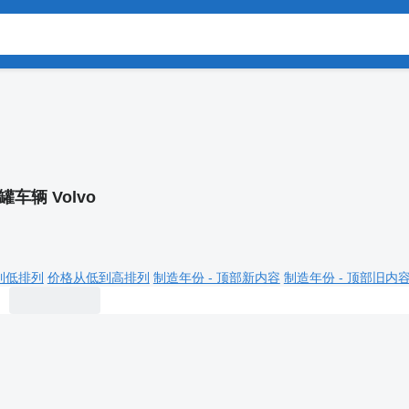
罐车辆 Volvo
到低排列
价格从低到高排列
制造年份 - 顶部新内容
制造年份 - 顶部旧内