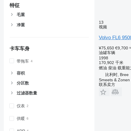
特征
毛重
13
净重
视频
Volvo FL6 950
¥75,650
€9,700
卡车车身
油罐车辆
1998
带拖车
170,902 千米
燃油
柴油
载重能
容积
比利时, Bree
Smeets & Zonen
分区数
联系卖方
过滤器数量
仪表
供暖