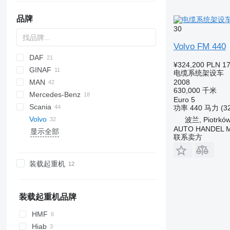
品牌
30
Volvo FM 440
DAF
¥324,200
PLN 17
GINAF
CF
电缆系统架设车
2008
MAN
XF
G series
EuroCargo
630,000 千米
Mercedes-Benz
X series
Stralis
NL series
Euro 5
Scania
Trakker
TGA
Actros
567
Midlum
功率
440 马力 (3
Volvo
TGS
Antos
Premium
G-series
FL
波兰, Piotrków
AUTO HANDEL Ma
显示全部
TGX
Arocs
LB
FM
FE
联系卖方
Atego
P-series
TT
FH
FE 280
Econic
R-series
FM
FE 320
FH12
装载起重机
FMX
FH16
FM 300
FH12 460
FH 400
FM 330
FMX 330
FH16 750
FH 420
FM 340
FMX 410
装载起重机品牌
FH 460
FM 370
FMX 500
HMF
FH 500
FM 400
Hiab