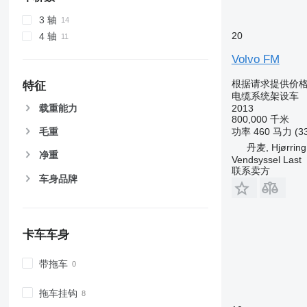
3 轴
20
4 轴
Volvo FM
根据请求提供价
特征
电缆系统架设车
2013
载重能力
800,000 千米
功率
460 马力 (3
毛重
丹麦, Hjørring
净重
Vendsyssel Last
联系卖方
车身品牌
卡车车身
带拖车
拖车挂钩