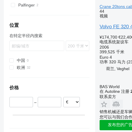
FH 520
FM 420
Palfinger
Crane 20tons cabl
FM 440
44
FM 500
视频
位置
Volvo FE 320 
在特定半径内搜索
¥174,700
€22,40
电缆系统架设车
2006
399,525 千米
Euro 4
中国
功率
320 马力 (2
欧洲
荷兰, Veghel
荷兰
芬兰
BAS World
价格
丹麦
在 Autoline 注册
波兰
联系卖方
–
葡萄牙
比利时
销售机械还是车
您可以与我们合
西班牙
匈牙利
发布您的广