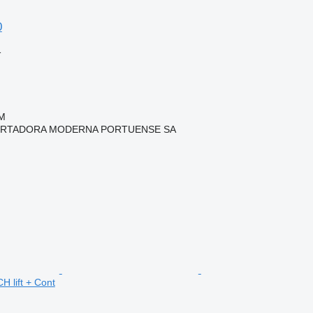
0
格
M
RTADORA MODERNA PORTUENSE SA
H lift + Cont