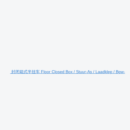
封闭箱式半挂车 Floor Closed Box / Stuur-As / Laadklep / Bpw-