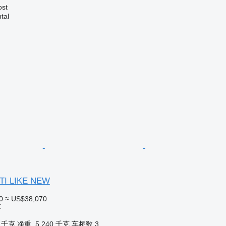
ost
tal
LTI LIKE NEW
0
≈ US$38,070
车
0 千克
净重
5,240 千克
车桥数
3