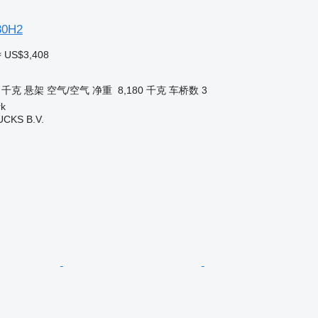
30H2
≈ US$3,408
0 千克
悬架
空气/空气
净重
8,180 千克
车桥数
3
k
CKS B.V.