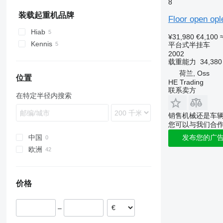
8
TKS
SGF
装载起重机品牌
Floor open ople
SKI
Hiab
SKO
¥31,980
€4,100
Kennis
平台式半挂车
SPR
2002
SW
载重能力
34,38
荷兰, Oss
位置
HE Trading
联系卖方
在特定半径内搜索
销售机械还是车
您可以与我们合
中国
发布您的广
欧洲
荷兰
比利时
价格
立陶宛
意大利
–
德国