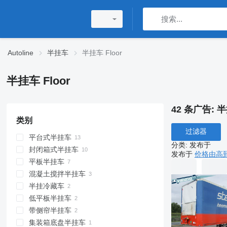
Autoline
半挂车
半挂车 Floor
半挂车 Floor
42 条广告:
半
类别
过滤器
平台式半挂车
分类
:
发布于
封闭箱式半挂车
发布于
价格由高
平板半挂车
混凝土搅拌半挂车
半挂冷藏车
低平板半挂车
带侧帘半挂车
集装箱底盘半挂车