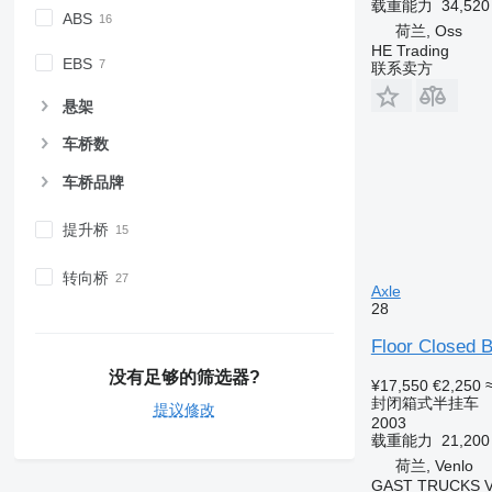
载重能力
34,52
ABS
荷兰, Oss
HE Trading
EBS
联系卖方
悬架
车桥数
车桥品牌
提升桥
转向桥
Axle
28
Floor Closed B
没有足够的筛选器?
¥17,550
€2,250
封闭箱式半挂车
提议修改
2003
载重能力
21,20
荷兰, Venlo
GAST TRUCKS 