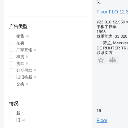
61
Floor FLO 12 
¥23,010
€2,950
广告类型
平板半挂车
1998
销售
载重能力
33,82
荷兰, Meerker
拍卖
DE RUIJTER TRU
厂家直销
联系卖方
租赁
贷款
分期付款
以旧换新
交换
情况
19
新
Floor
旧