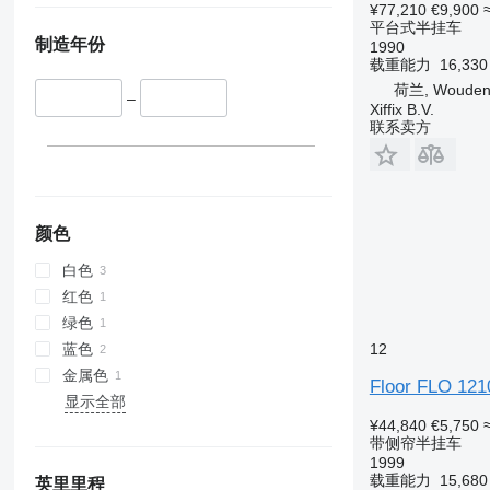
¥77,210
€9,900
平台式半挂车
制造年份
1990
载重能力
16,33
荷兰, Wouden
–
Xiffix B.V.
联系卖方
颜色
白色
红色
绿色
蓝色
12
金属色
Floor FLO 12
显示全部
¥44,840
€5,750
带侧帘半挂车
1999
载重能力
15,68
英里里程