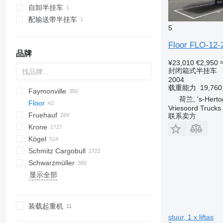
自卸半挂车
配输送带半挂车
5
Floor FLO-12-
品牌
¥23,010
€2,950
封闭箱式半挂车
2004
载重能力
19,76
Faymonville
S44315CHC
OKA
AS
SFCL
HTS
Agriliner
N-series
S-series
KIS
TRB
2 series
TSAA
ADR
CCS
CSD
SG
LVO
CT
EF
ADR
A-series
TXA
L-series
EM
19
ZDK
荷兰, 's-Hert
Floor
OKHS
PS
Bulkliner
SAPL
NN
3 series
BPDO
CHKS
Inogam
FT
Sliding
OPL
Logo
T-series
37
MAX
DHKA
Vriesoord Trucks 
Fruehauf
OKS
C-series
4 series
BPO
CSS
Tecnogam
Stack
OPP
P-series
Multi
DHKS
FLO
HW
联系卖方
Krone
Jumboliner
5 series
Z-series
SPZ
DK
Oplegger
SGB
SPZ
GS
GA
DRO
GLT3
SB
NTG
SDS-H
HSA
99981
DO
S-series
KLP
D-series
SKD
GTS
K-series
CF
FLO 12
Kögel
Landliner
6 series
STBZ
DTS
T-series
STN
STTM3N
TO
S-series
SKM
Mega Liner
LB
FLO 17
Schmitz Cargobull
Optiliner
E series
STN
EDK
TF
STPA
T-series
SP
Profi Liner
SB
S 24
0-2
LVFS
SBH
LTF
SBS
HTM
Eurolohr
TGA
MAX100
MAC
MNL
G-series
SA
SD
MPG
AM
EURO
TRS
K-series
SPL
SMR
T-series
ONCR
EURO
S-series
EDK
OGT
ET3
NPL
SBA
S-series
T669
C70
RHKS
Premium
Euro
Kaiser
Auriga
SP
Mega
R-series
EuroCombi
Schwarzmüller
T-series
STZ
SDS
TX
STZ
SD
SC
SK
0-3
SR2
SGL
LTP
MHKS
SL
MPS
SVF
MCO
OL
SXD
NS
SCT
RSBS
NS
Formula
S338
EuroCompact
KO
显示全部
SZS
THP
SDC
SKB
SN
O-3
SK
SR
MHPS
MTS
OSD
T-series
NV
ROC
S-series
SR
FlatCombi
MEGA
HKS
CS
SP
SGL
S-series
AM
TCH
4.SOU
F-series
KP
GL
LPRS
D 651
SP
ST
FS
A-series
36
VO
LPRS
S 327
NJ
D-series
36
L-series
TDK
TU
SDK
SLA
SP
OSDS
TBD
ST
InterCombi
S-series
S1
SF
SLG
GMO
TO
VS
ADR
NS
37
OZ
TMK
SDP
XS
SW
OVB
TPD
STB
SCB
SK
EX
NW
38
装载起重机
SDR
ZK
TXC
SCF
SPA
SZ
47
stuur, 1 x liftas
SZ
ZVKA
TXD
SCS
VHLO