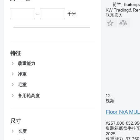
荷兰, Buitenp
KW Trading& Ren
–
千米
联系卖方
特征
载重能力
净重
毛重
备用轮高度
12
视频
Floor N/A MU
尺寸
¥257,000
€32,95
集装箱底盘半挂
长度
2025
载重能力
37,76