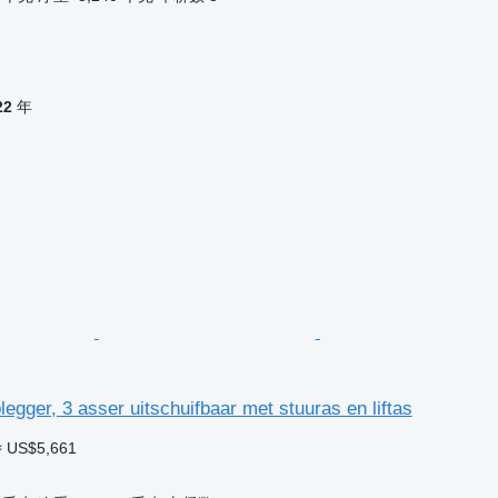
22
年
legger, 3 asser uitschuifbaar met stuuras en liftas
≈ US$5,661