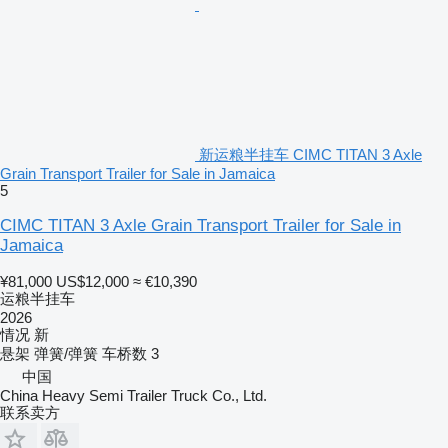
新运粮半挂车 CIMC TITAN 3 Axle
Grain Transport Trailer for Sale in Jamaica
5
CIMC TITAN 3 Axle Grain Transport Trailer for Sale in
Jamaica
¥81,000
US$12,000
≈ €10,390
运粮半挂车
2026
情况
新
悬架
弹簧/弹簧
车桥数
3
中国
China Heavy Semi Trailer Truck Co., Ltd.
联系卖方