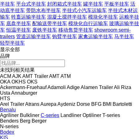
半挂车
平台式半挂车
封闭箱式半挂车
罐半挂车
平板半挂车
活
动底半挂车
带防水布半挂车
半挂式小汽车运输车
半挂式木材运
输车
牲畜运输半挂车
混凝土搅拌半挂车
模块化半挂车
运粮半挂
车
底盘半挂车
配输送带半挂车
模块化自行运输车
玻璃运输半挂
车
恒温半挂车
废铁半挂车
移动售货半挂车
showroom semi-
trailers
管道运输半挂车
钩臂半挂车
家禽运输半挂车
马半挂车
轻型半挂车
显示全部
品牌
未找到相关结果
ACM
AJK
AMT Trailer
AMT
ATM
OKA
OKHS
OKS
Ackermann-Fruehauf
Adamoli
Adige
Alamen Trailer
Ali Riza
Usta
Annaburger
HTS
Arel Trailer
Atrans
Aurepa
Aydeniz Dorse
BFG
BMI
Bartoletti
Benalu
Agriliner
Bulkliner
C-series
Landliner
Optiliner
T-series
Benders
Berg
Berger
N-series
Bodex
KIS