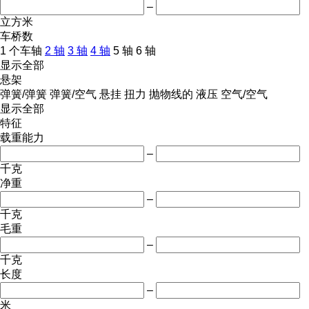
–
立方米
车桥数
1 个车轴
2 轴
3 轴
4 轴
5 轴
6 轴
显示全部
悬架
弹簧/弹簧
弹簧/空气
悬挂
扭力
抛物线的
液压
空气/空气
显示全部
特征
载重能力
–
千克
净重
–
千克
毛重
–
千克
长度
–
米