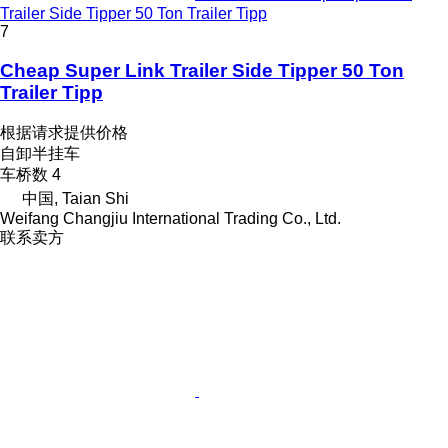
Trailer Side Tipper 50 Ton Trailer Tipp
7
Cheap Super Link Trailer Side Tipper 50 Ton
Trailer Tipp
根据请求提供价格
自卸半挂车
车桥数
4
中国, Taian Shi
Weifang Changjiu International Trading Co., Ltd.
联系卖方