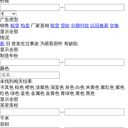
价格
–
广告类型
销售
租赁
拍卖
厂家直销
租赁
贷款
分期付款
以旧换新
交换
显示全部
情况
新
旧
曾发生过事故
为获取部件
有缺陷
显示全部
制造年份
–
颜色
未找到相关结果
卡其色
棕色
橙色
淡紫色
深蓝色
灰色
白色
米黄色
紫红色
紫色
红色
绿色
蓝色
金属色
金黄色
青绿色
黄色
黑色
显示全部
英里里程
–
千米
容积