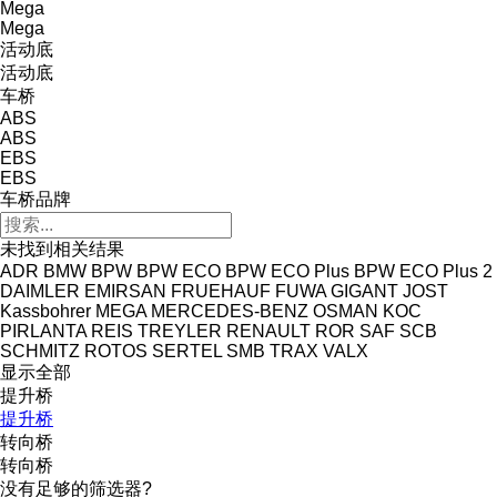
Mega
Mega
活动底
活动底
车桥
ABS
ABS
EBS
EBS
车桥品牌
未找到相关结果
ADR
BMW
BPW
BPW ECO
BPW ECO Plus
BPW ECO Plus 2
DAIMLER
EMIRSAN
FRUEHAUF
FUWA
GIGANT
JOST
Kassbohrer
MEGA
MERCEDES-BENZ
OSMAN KOC
PIRLANTA
REIS TREYLER
RENAULT
ROR
SAF
SCB
SCHMITZ ROTOS
SERTEL
SMB
TRAX
VALX
显示全部
提升桥
提升桥
转向桥
转向桥
没有足够的筛选器?