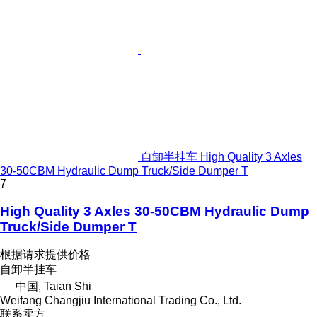
自卸半挂车 High Quality 3 Axles
30-50CBM Hydraulic Dump Truck/Side Dumper T
7
High Quality 3 Axles 30-50CBM Hydraulic Dump
Truck/Side Dumper T
根据请求提供价格
自卸半挂车
中国, Taian Shi
Weifang Changjiu International Trading Co., Ltd.
联系卖方