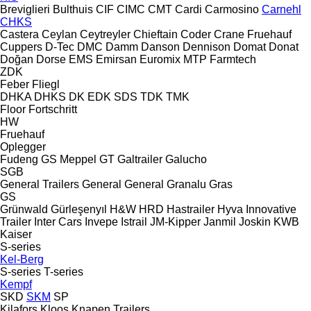
Breviglieri
Bulthuis
CIF
CIMC
CMT
Cardi
Carmosino
Carnehl
CHKS
Castera
Ceylan
Ceytreyler
Chieftain
Coder
Crane Fruehauf
Cuppers
D-Tec
DMC
Damm
Danson
Dennison
Domat
Donat
Doğan Dorse
EMS
Emirsan
Euromix MTP
Farmtech
ZDK
Feber
Fliegl
DHKA
DHKS
DK
EDK
SDS
TDK
TMK
Floor
Fortschritt
HW
Fruehauf
Oplegger
Fudeng
GS Meppel
GT
Galtrailer
Galucho
SGB
General Trailers
General
General
Granalu
Gras
GS
Grünwald
Gürleşenyıl
H&W
HRD
Hastrailer
Hyva
Innovative
Trailer
Inter Cars
Invepe
Istrail
JM-Kipper
Janmil
Joskin
KWB
Kaiser
S-series
Kel-Berg
S-series
T-series
Kempf
SKD
SKM
SP
Kilafors
Kloos
Knapen Trailers