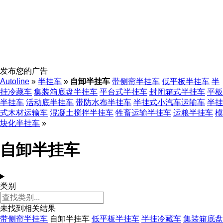
发布您的广告
Autoline
»
半挂车
»
自卸半挂车
带侧帘半挂车
低平板半挂车
半
挂冷藏车
集装箱底盘半挂车
平台式半挂车
封闭箱式半挂车
平板
半挂车
活动底半挂车
带防水布半挂车
半挂式小汽车运输车
半挂
式木材运输车
混凝土搅拌半挂车
牲畜运输半挂车
运粮半挂车
模
块化半挂车
»
自卸半挂车
类别
未找到相关结果
带侧帘半挂车
自卸半挂车
低平板半挂车
半挂冷藏车
集装箱底盘