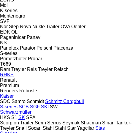
Mol
K-series
Montenegro
SVF
Nor Slep
Nova
Nükte Trailer
OVA
Oehler
EDK
OL
Paganinicar
Panav
NS
Paneltex
Parator
Peischl
Piacenza
S-series
Primetzhofer
Pronar
T669
Ram Treyler
Reis Treyler
Reisch
RHKS
Renault
Premium
Renders
Robuste
Kaiser
SDC
Samro
Schmidt
Schmitz Cargobull
S-series
SCB
SGF
SKI
SW
Schwarzmüller
HKS
S1
SK
SPA
Scorpion Trailer
Serin
Serrus
Seymak
Shacman
Sinan Tanker-
Treyler
Snail
Socari
Stahl
Stahl
Star Yagcilar
Stas