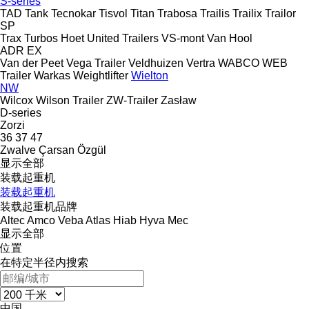
S-series
TAD
Tank
Tecnokar
Tisvol
Titan
Trabosa
Trailis
Trailix
Trailor
SP
Trax
Turbos Hoet
United Trailers
VS-mont
Van Hool
ADR
EX
Van der Peet
Vega Trailer
Veldhuizen
Vertra
WABCO
WEB
Trailer
Warkas
Weightlifter
Wielton
NW
Wilcox
Wilson Trailer
ZW-Trailer
Zasław
D-series
Zorzi
36
37
47
Zwalve
Çarsan
Özgül
显示全部
装载起重机
装载起重机
装载起重机品牌
Altec
Amco Veba
Atlas
Hiab
Hyva
Mec
显示全部
位置
在特定半径内搜索
中国