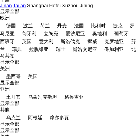
Jinan
Tai'an
Shanghai
Hefei
Xuzhou
Jining
显示全部
欧洲
德国
波兰
荷兰
丹麦
法国
比利时
捷克
罗
马尼亚
匈牙利
立陶宛
爱沙尼亚
奥地利
葡萄牙
西班牙
英国
意大利
斯洛伐克
挪威
克罗地亚
芬
兰
瑞典
拉脱维亚
瑞士
斯洛文尼亚
保加利亚
北
马其顿
显示全部
美洲
墨西哥
美国
显示全部
亚洲
土耳其
乌兹别克斯坦
格鲁吉亚
显示全部
其他
乌克兰
阿根廷
摩尔多瓦
显示全部
显示全部