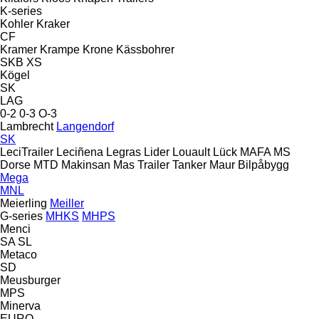
K-series
Kohler
Kraker
CF
Kramer
Krampe
Krone
Kässbohrer
SKB
XS
Kögel
SK
LAG
0-2
0-3
O-3
Lambrecht
Langendorf
SK
LeciTrailer
Leciñena
Legras
Lider
Louault
Lück
MAFA
MS
Dorse
MTD
Makinsan
Mas Trailer Tanker
Maur Bilpåbygg
Mega
MNL
Meierling
Meiller
G-series
MHKS
MHPS
Menci
SA
SL
Metaco
SD
Meusburger
MPS
Minerva
EURO