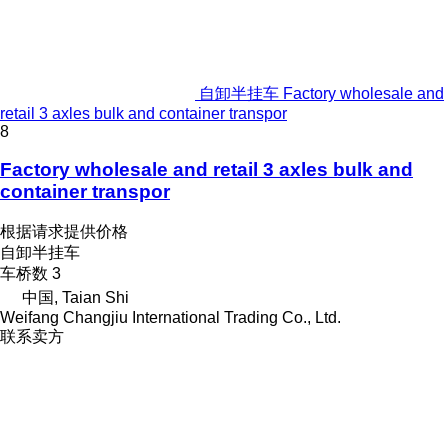
自卸半挂车 Factory wholesale and
retail 3 axles bulk and container transpor
8
Factory wholesale and retail 3 axles bulk and
container transpor
根据请求提供价格
自卸半挂车
车桥数
3
中国, Taian Shi
Weifang Changjiu International Trading Co., Ltd.
联系卖方