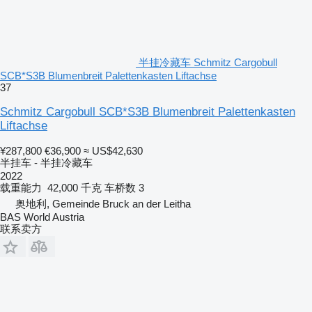
半挂冷藏车 Schmitz Cargobull
SCB*S3B Blumenbreit Palettenkasten Liftachse
37
Schmitz Cargobull SCB*S3B Blumenbreit Palettenkasten
Liftachse
¥287,800
€36,900
≈ US$42,630
半挂车 - 半挂冷藏车
2022
载重能力
42,000 千克
车桥数
3
奥地利, Gemeinde Bruck an der Leitha
BAS World Austria
联系卖方