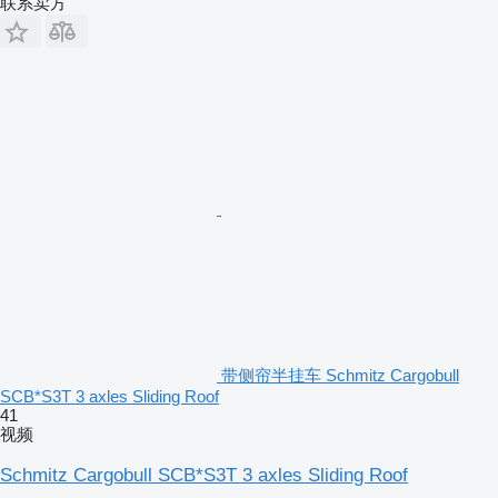
联系卖方
带侧帘半挂车 Schmitz Cargobull
SCB*S3T 3 axles Sliding Roof
41
视频
Schmitz Cargobull SCB*S3T 3 axles Sliding Roof