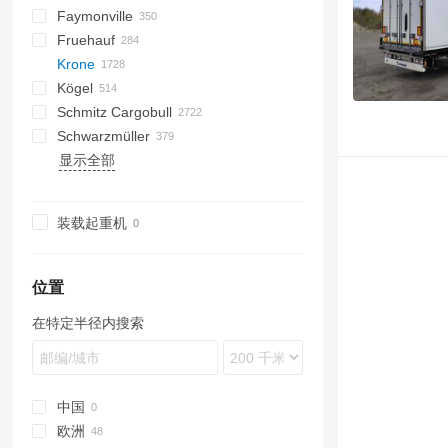
Faymonville
S44315CHC
OKA
AS
SFCL
HTS
Agriliner
N-series
S-series
KIS
TRB
2 series
TSAA
ADR
CCS
CSD
SG
LVO
CT
EF
ADR
A-series
TXA
L-series
EM
19
ZDK
Fruehauf
OKHS
PS
Bulkliner
SAPL
NN
3 series
BPDO
CHKS
Inogam
FT
Sliding
OPL
Logo
T-series
37
MAX
DHKA
FLO
HW
Krone
OKS
C-series
4 series
BPO
CSS
Tecnogam
Stack
OPP
P-series
Multi
DHKS
Oplegger
SGB
SPZ
GS
GA
DRO
GLT3
SB
NTG
SDS-H
HSA
99981
DO
S-series
KLP
D-series
SKD
GTS
K-series
CF
Kögel
Jumboliner
5 series
Z-series
SPZ
DK
T-series
STN
STTM3N
TO
S-series
SKM
Mega Liner
LB
Schmitz Cargobull
Landliner
6 series
STBZ
DTS
TF
STPA
T-series
SP
Profi Liner
SB
S 24
0-2
LVFS
SBH
LTF
SBS
HTM
Eurolohr
TGA
MAX100
MAC
MNL
G-series
SA
SD
MPG
AM
EURO
TRS
K-series
SPL
SMR
T-series
ONCR
EURO
S-series
EDK
OGT
ET3
NPL
SBA
S-series
T669
C70
RHKS
Premium
Euro
Kaiser
Auriga
SP
Mega
R-series
EuroCombi
Schwarzmüller
Optiliner
E series
STN
EDK
TX
STZ
SD
SC
SK
0-3
SR2
SGL
LTP
MHKS
SL
MPS
SVF
MCO
OL
SXD
NS
SCT
RSBS
NS
Formula
S338
EuroCompact
KO
显示全部
T-series
STZ
SDS
THP
SDC
SKB
SN
O-3
SK
SR
MHPS
MTS
OSD
T-series
NV
ROC
S-series
SR
FlatCombi
MEGA
HKS
CS
SP
SGL
S-series
AM
TCH
4.SOU
F-series
KP
GL
LPRS
D 651
SP
ST
FS
A-series
36
VO
LPRS
S 327
NJ
D-series
36
L-series
SD 24
SZS
TU
SDK
SLA
SP
OSDS
TBD
ST
InterCombi
S-series
S1
SF
SLG
GMO
TO
VS
ADR
NS
37
OZ
SD 27
SDC 27
TDK
SDP
XS
SW
OVB
TPD
STB
SCB
SK
EX
NW
38
SD 45
SDK 27
装载起重机
TMK
SDR
ZK
TXC
SCF
SPA
SZ
47
SDP 24
SZ
ZVKA
TXD
SCS
VHLO
SDP 27
SDR 27
TKS
SGF
位置
SKI
在特定半径内搜索
SKO
SPR
SW
中国
欧洲