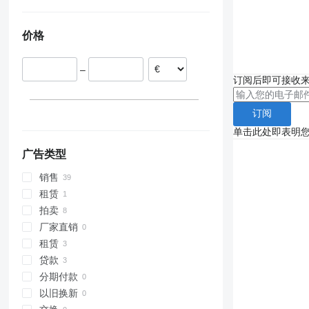
波兰
德国
价格
立陶宛
荷兰
–
爱沙尼亚
订阅后即可接收
拉脱维亚
罗马尼亚
订阅
西班牙
单击此处即表明
显示全部
广告类型
销售
租赁
拍卖
厂家直销
租赁
贷款
分期付款
以旧换新