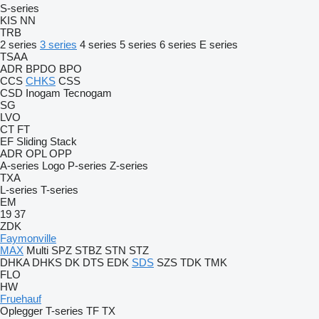
S-series
KIS
NN
TRB
2 series
3 series
4 series
5 series
6 series
E series
TSAA
ADR
BPDO
BPO
CCS
CHKS
CSS
CSD
Inogam
Tecnogam
SG
LVO
CT
FT
EF
Sliding
Stack
ADR
OPL
OPP
A-series
Logo
P-series
Z-series
TXA
L-series
T-series
EM
19
37
ZDK
Faymonville
MAX
Multi
SPZ
STBZ
STN
STZ
DHKA
DHKS
DK
DTS
EDK
SDS
SZS
TDK
TMK
FLO
HW
Fruehauf
Oplegger
T-series
TF
TX