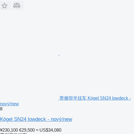
带侧帘半挂车 Kögel SN24 lowdeck -
nový/new
8
Kögel SN24 lowdeck - nový/new
¥230,100
€29,500
≈ US$34,080