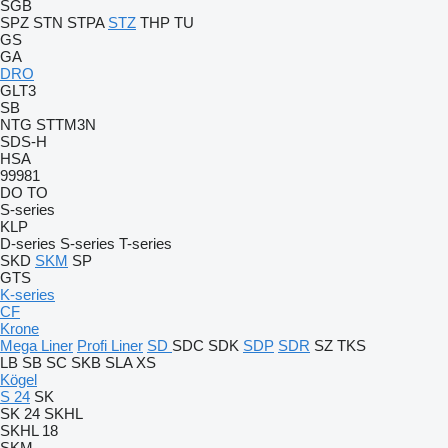
SGB
SPZ
STN
STPA
STZ
THP
TU
GS
GA
DRO
GLT3
SB
NTG
STTM3N
SDS-H
HSA
99981
DO
TO
S-series
KLP
D-series
S-series
T-series
SKD
SKM
SP
GTS
K-series
CF
Krone
Mega Liner
Profi Liner
SD
SDC
SDK
SDP
SDR
SZ
TKS
LB
SB
SC
SKB
SLA
XS
Kögel
S 24
SK
SK 24
SKHL
SKHL 18
SKM