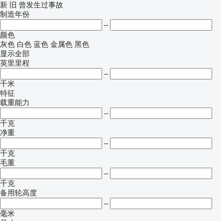
新
旧
曾发生过事故
制造年份
–
颜色
灰色
白色
蓝色
金属色
黑色
显示全部
英里里程
–
千米
特征
载重能力
–
千克
净重
–
千克
毛重
–
千克
备用轮高度
–
毫米