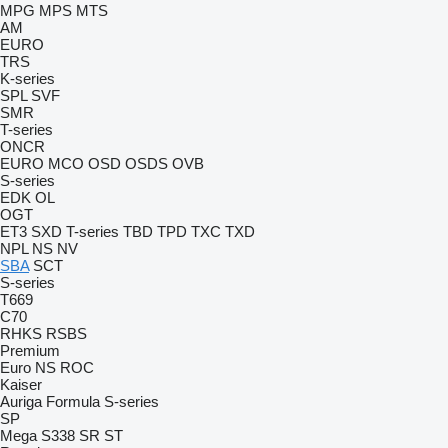
MPG
MPS
MTS
AM
EURO
TRS
K-series
SPL
SVF
SMR
T-series
ONCR
EURO
MCO
OSD
OSDS
OVB
S-series
EDK
OL
OGT
ET3
SXD
T-series
TBD
TPD
TXC
TXD
NPL
NS
NV
SBA
SCT
S-series
T669
C70
RHKS
RSBS
Premium
Euro
NS
ROC
Kaiser
Auriga
Formula
S-series
SP
Mega
S338
SR
ST