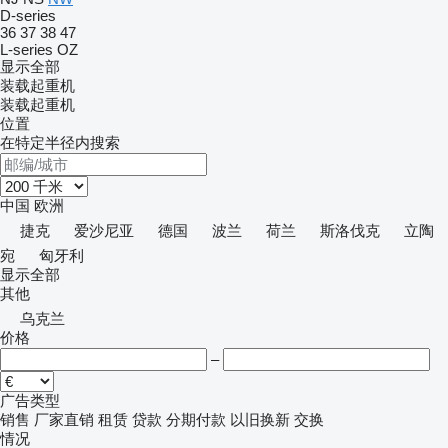
D-series
36
37
38
47
L-series
OZ
显示全部
装载起重机
装载起重机
位置
在特定半径内搜索
中国
欧洲
捷克
爱沙尼亚
德国
波兰
荷兰
斯洛伐克
立陶
宛
匈牙利
显示全部
其他
乌克兰
价格
–
广告类型
销售
厂家直销
租赁
贷款
分期付款
以旧换新
交换
情况