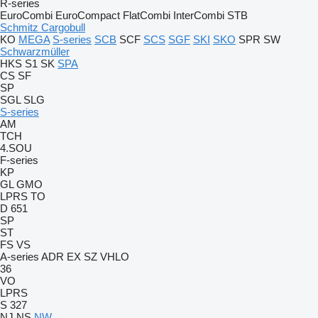
R-series
EuroCombi
EuroCompact
FlatCombi
InterCombi
STB
Schmitz Cargobull
KO
MEGA
S-series
SCB
SCF
SCS
SGF
SKI
SKO
SPR
SW
Schwarzmüller
HKS
S1
SK
SPA
CS
SF
SP
SGL
SLG
S-series
AM
TCH
4.SOU
F-series
KP
GL
GMO
LPRS
TO
D 651
SP
ST
FS
VS
A-series
ADR
EX
SZ
VHLO
36
VO
LPRS
S 327
NJ
NS
NW