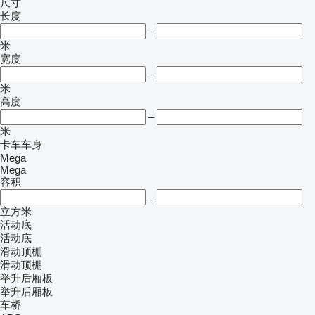
尺寸
长度
–
米
宽度
–
米
高度
–
米
卡车车身
Mega
Mega
容积
–
立方米
活动底
活动底
滑动顶棚
滑动顶棚
举升后厢板
举升后厢板
车桥