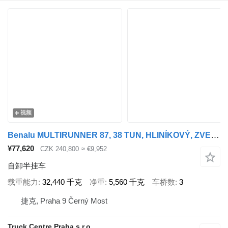
视频
Benalu MULTIRUNNER 87, 38 TUN, HLINÍKOVÝ, ZVEDACÍ NÁPRAVA, NÁPRAVY BPW
¥77,620
CZK 240,800
≈ €9,952
自卸半挂车
载重能力
32,440 千克
净重
5,560 千克
车桥数
3
捷克, Praha 9 Černý Most
Truck Centre Praha s.r.o.