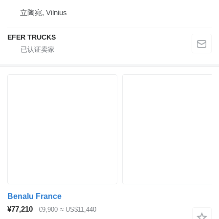
立陶宛, Vilnius
EFER TRUCKS
Benalu France
¥77,210
€9,900
≈ US$11,440