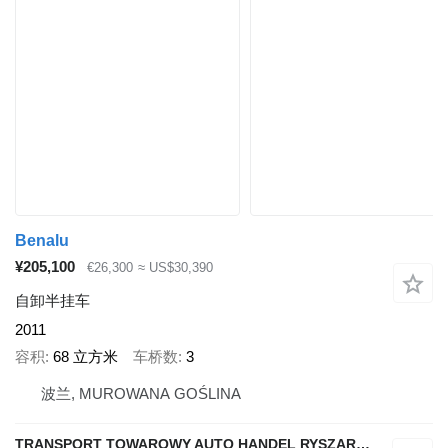
Benalu
¥205,100
€26,300
≈ US$30,390
自卸半挂车
2011
容积
68 立方米
车桥数
3
波兰, MUROWANA GOŚLINA
TRANSPORT TOWAROWY AUTO HANDEL RYSZARD NOWAK