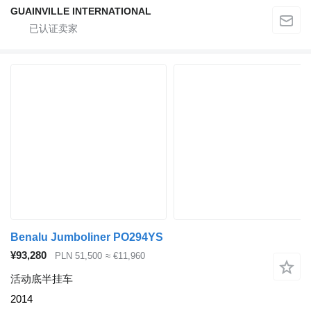
GUAINVILLE INTERNATIONAL
Benalu Jumboliner PO294YS
¥93,280
PLN 51,500
≈ €11,960
活动底半挂车
2014