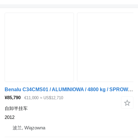
Benalu C34CMS01 / ALUMINIOWA / 4800 kg / SPROWADZONA
¥85,790
€11,000
≈ US$12,710
自卸半挂车
2012
波兰, Wiązowna