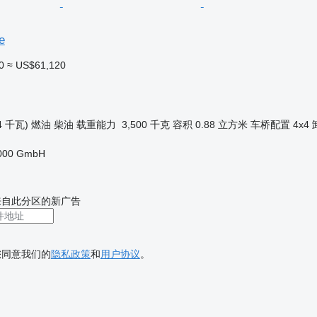
e
0
≈ US$61,120
4 千瓦)
燃油
柴油
载重能力
3,500 千克
容积
0.88 立方米
车桥配置
4x4
2000 GmbH
来自此分区的新广告
您同意我们的
隐私政策
和
用户协议
。