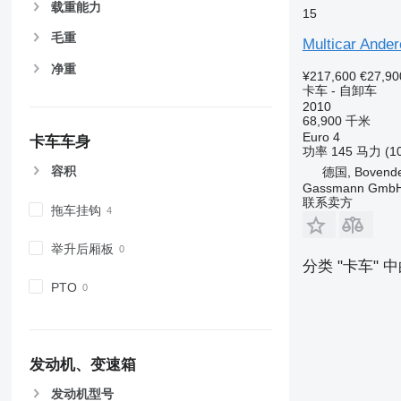
载重能力
15
毛重
Multicar Ande
净重
¥217,600
€27,90
卡车 - 自卸车
2010
68,900 千米
Euro 4
卡车车身
功率
145 马力 (1
容积
德国, Bovend
Gassmann Gmb
联系卖方
拖车挂钩
举升后厢板
分类 "卡车" 
PTO
发动机、变速箱
发动机型号