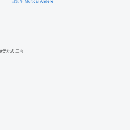
自卸车 Multicar Andere
卸货方式
三向