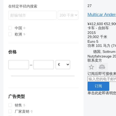
27
V-Class
Premium
S-series
在特定半径内搜索
Vario
T-series
Terberg
Multicar Ander
Zetros
TRM
VM
¥412,600
€52,90
eActros
卡车 - 自卸车
中国
2015
欧洲
29,002 千米
德国
Euro 5
功率
101 马力 (7
波兰
德国, Sottrum
价格
Nutzfahrzeuge 
联系卖方
–
订阅后即可接收
订阅
单击此处即表明
广告类型
销售
厂家直销