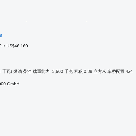
e
0
≈ US$46,160
4 千瓦)
燃油
柴油
载重能力
3,500 千克
容积
0.88 立方米
车桥配置
4x4
2000 GmbH