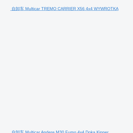
自卸车 Multicar TREMO CARRIER X56 4x4 WYWROTKA
自卸车 Multicar Andere M30 Fumo 4x4 Doka Kipper