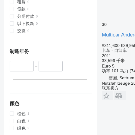
租赁
贷款
分期付款
以旧换新
30
交换
Multicar Ander
¥311,600
€39,95
卡车 - 自卸车
制造年份
2011
33,596 千米
Euro 5
–
功率
101 马力 (7
德国, Sottrum
Nutzfahrzeuge 
联系卖方
颜色
橙色
白色
绿色