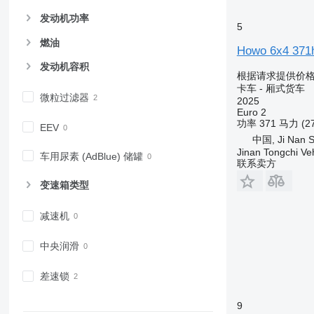
发动机功率
5
燃油
Howo 6x4 371h
发动机容积
根据请求提供价
卡车 - 厢式货车
微粒过滤器
2025
Euro 2
功率
371 马力 (2
EEV
中国, Ji Nan S
Jinan Tongchi Veh
车用尿素 (AdBlue) 储罐
联系卖方
变速箱类型
减速机
中央润滑
差速锁
9