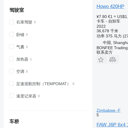
Howo 420HP
驾驶室
¥7.80
€1
≈ US$1
卡车 - 自卸车
右座驾驶
2022
36,678 千米
卧铺
功率
375 马力 (2
中国, Shangha
气囊
BONFEE Trading 
联系卖方
加热器
空调
定速巡航控制（TEMPOMAT）
速度记录器
Zimbabwe -F
5
车桥
FAW J6P 6x4 1