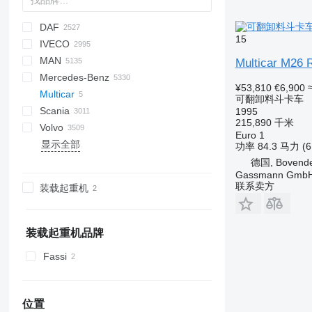
DAF
BM
D-series
A series
Tugra
TK
BU
769
C-series
Jumper
15
IVECO
HD
D series
Jumpy
AS
Maximus
Hijet
Elite
Ram
DFA
EP
SLT
CA
F-series
Ducato
TDK
Alpha
3542D
Auman
Argosy
52
3502
G series
C-series
300
A-series
EX-series
H-series
MAN
CF
Novus
WC
JH6
Cargo
Aumark
FL
3307
3507
M series
500
ZZ
HD-series
L-series
Daily
4300
CYZ
HFC
9T-1
Conquer
5320
T-series
C-series
255
BigBody
SD
S 24
18 series
Defender
Multicar M26 
Mercedes-Benz
LF
E-Transit
BJ
3309
X series
700
W-series
EuroCargo
4700
ELF
N-Series
5321
T-series
256
29 series
A-series
4371
CS
Deutz
eDeliver
¥53,810
€6,900
Multicar
XB
E-series
3507
Ranger
EuroStar
4900
FVR
5511
6322
110 series
F8
5337
Granite
Actros
Canter
Canter
MT
可翻卸料斗卡车
Scania
XD
F-series
5312
Eurotech
7400
Forward
6520
6510
150 series
F90
5340
Antos
D-series
M-series
Atlas
Movano
335
Boxer
Porter
C-series
1995
215,890 千米
Volvo
XF
Ka
Eurotrakker
7600
M-Series
43101
151 series
KAT
551605
Arocs
TREMO
Atleon
378
D-series
Century
SKI
F2000
371
E-series
C5H
266
L7500
12M18
148
BC
TA
Dyna
375
Constellation
M 26
Euro 1
显示全部
XG
L-series
Magirus
WorkStar
NKR
45142
L2000
630305
Atego
Cabstar
567
D Wide
G-series
F3000
375
C7H
LT
18S
163
FL
Hiace
4320
Crafter
A-series
DV
DW
4900
XG
131
706
M 30
功率
84.3 马力 (
YA
LT
S-Way
NMR
53215
LE
Axor
NT
G-series
K-series
H3000
380
G5
19S
813
FM
Hino
Transporter
C
DW
157
德国, Bovend
Gassmann Gmb
YHZ
Transit
Stralis
NPR
55102
NL series
C-Class
K-series
L-series
L3000
C7H
G7
26S
815
TT
Land Cruiser
Up
F89
555
联系卖方
装载起重机
T-Way
NQR
55111
TGA
Econic
Kerax
LB
M3000
Max
32S
Jamal
YT
Town Ace
FE
4331
Trakker
65111
TGE
LAF
Magnum
P-series
X3000
NX
1491
Phoenix
ToyoAce
FH
4502
Turbo Daily
65115
TGL
LK
Manager
R-series
X5000
T5G
T-series
FL
433362
装载起重机品牌
Turbostar
TGM
MB
Mascott
S-series
X6000
T7H
FM
Fassi
X-Way
TGS
S-Class
Master
T-series
FMX
TGX
SK
Maxity
L-series
Sprinter
Midliner
N-series
位置
Unimog
Midlum
PL