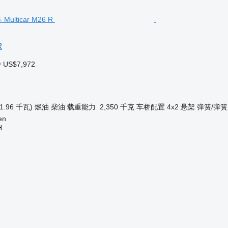
R
≈ US$7,972
61.96 千瓦)
燃油
柴油
载重能力
2,350 千克
车桥配置
4x2
悬架
弹簧/弹簧
en
H