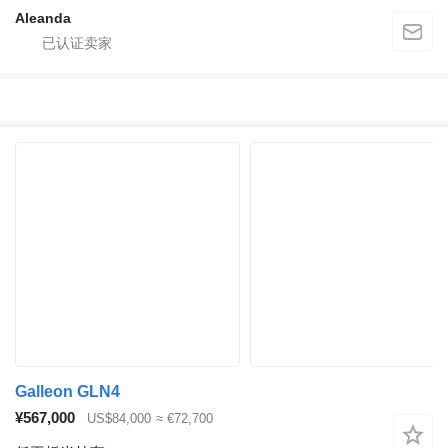
Aleanda
Galleon GLN4
¥567,000
US$84,000
≈ €72,700