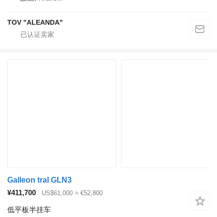
TOV "ALEANDA"
Galleon tral GLN3
¥411,700
US$61,000
≈ €52,800
低平板半挂车