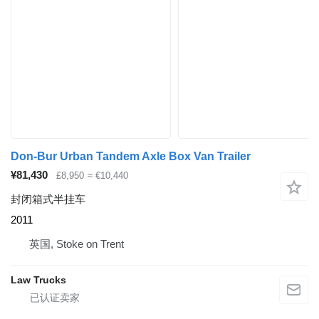
Don-Bur Urban Tandem Axle Box Van Trailer
¥81,430
£8,950
≈ €10,440
封闭箱式半挂车
2011
英国, Stoke on Trent
Law Trucks