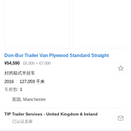
Don-Bur Trailer Van Plywood Standard Straight
¥54,590
£6,000
≈ €7,000
封闭箱式半挂车
2016
127,059 千米
车桥数
1
英国, Manchester
TIP Trailer Services - United Kingdom & Ireland