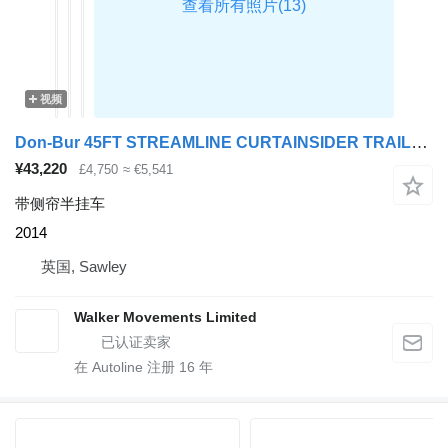
视频
Don-Bur 45FT STREAMLINE CURTAINSIDER TRAILER – 2014 – C383906
¥43,220
£4,750
≈ €5,541
带侧帘半挂车
2014
英国, Sawley
Walker Movements Limited
在 Autoline 注册
16
年