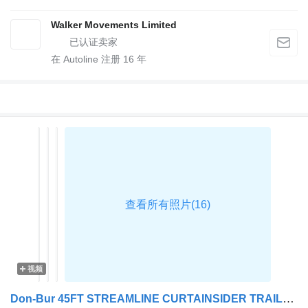
Walker Movements Limited
在 Autoline 注册
16
年
视频
Don-Bur 45FT STREAMLINE CURTAINSIDER TRAILER – 2014 – C385853