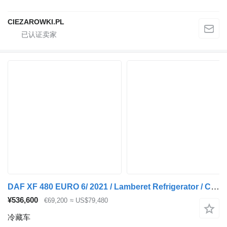
CIEZAROWKI.PL
DAF XF 480 EURO 6/ 2021 / Lamberet Refrigerator / Carrier Vector 155
¥536,600
€69,200
≈ US$79,480
冷藏车