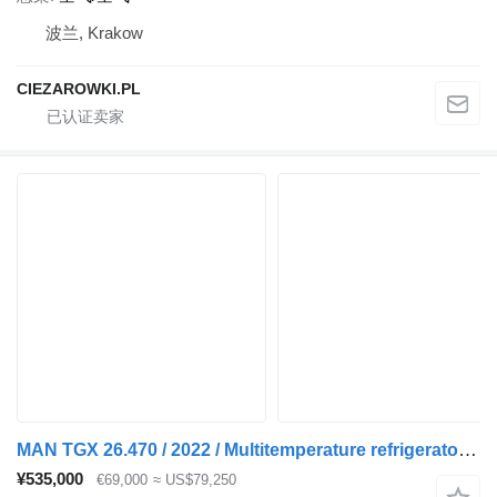
波兰, Krakow
CIEZAROWKI.PL
MAN TGX 26.470 / 2022 / Multitemperature refrigerator / Several unit
¥535,000
€69,000
≈ US$79,250