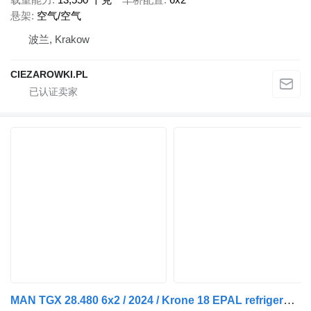
悬架
空气/空气
波兰, Krakow
CIEZAROWKI.PL
MAN TGX 28.480 6x2 / 2024 / Krone 18 EPAL refrigerator / Dopplestock