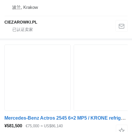
波兰, Krakow
CIEZAROWKI.PL
Mercedes-Benz Actros 2545 6×2 MP5 / KRONE refrigerator 18 EPAL / Carrier Supra
¥581,500
€75,000
≈ US$86,140