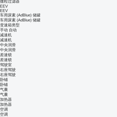
微粒过滤器
EEV
EEV
车用尿素 (AdBlue) 储罐
车用尿素 (AdBlue) 储罐
变速箱类型
手动
自动
减速机
减速机
中央润滑
中央润滑
差速锁
差速锁
驾驶室
右座驾驶
右座驾驶
卧铺
卧铺
气囊
气囊
加热器
加热器
空调
空调