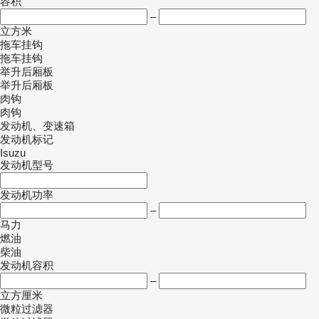
容积
–
立方米
拖车挂钩
拖车挂钩
举升后厢板
举升后厢板
肉钩
肉钩
发动机、变速箱
发动机标记
Isuzu
发动机型号
发动机功率
–
马力
燃油
柴油
发动机容积
–
立方厘米
微粒过滤器