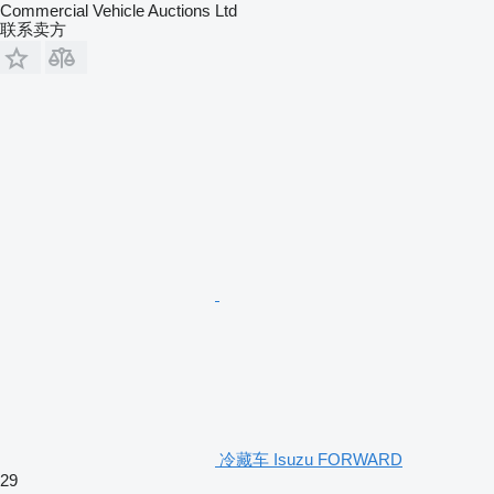
Commercial Vehicle Auctions Ltd
联系卖方
冷藏车 Isuzu FORWARD
29