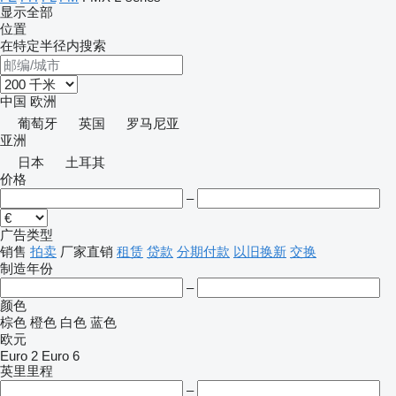
显示全部
位置
在特定半径内搜索
中国
欧洲
葡萄牙
英国
罗马尼亚
亚洲
日本
土耳其
价格
–
广告类型
销售
拍卖
厂家直销
租赁
贷款
分期付款
以旧换新
交换
制造年份
–
颜色
棕色
橙色
白色
蓝色
欧元
Euro 2
Euro 6
英里里程
–