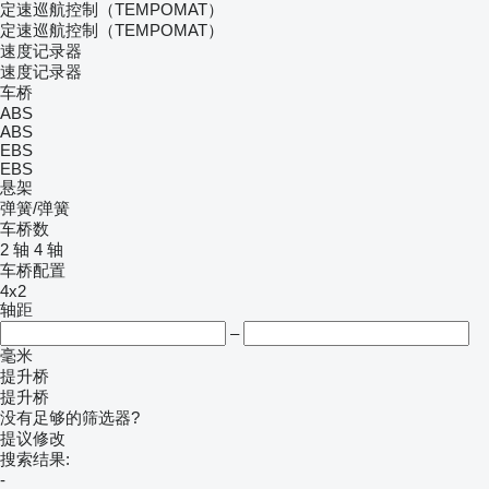
定速巡航控制（TEMPOMAT）
定速巡航控制（TEMPOMAT）
速度记录器
速度记录器
车桥
ABS
ABS
EBS
EBS
悬架
弹簧/弹簧
车桥数
2 轴
4 轴
车桥配置
4x2
轴距
–
毫米
提升桥
提升桥
没有足够的筛选器?
提议修改
搜索结果:
-