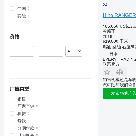
eActros
24
中国
Hino RANGE
其他
哥伦比亚
¥85,660
US$12,
冷藏车
价格
2018
619,000 千米
燃油
柴油
右座驾
–
日本
EVERY TRADING
联系卖方
销售机械还是车
您可以与我们合
广告类型
发布您的广
销售
厂家直销
租赁
贷款
分期付款
以旧换新