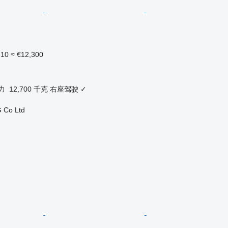
210
≈ €12,300
力
12,700 千克
右座驾驶
✓
 Co Ltd