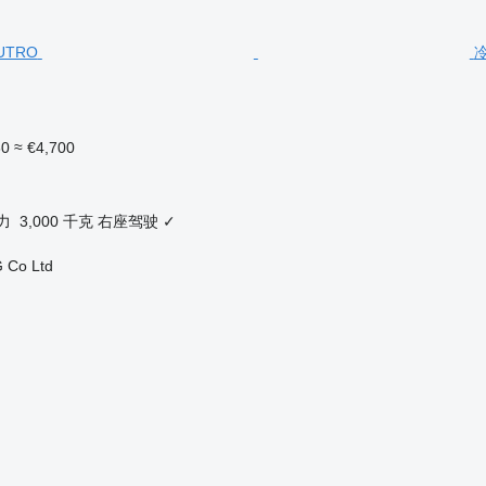
冷
30
≈ €4,700
力
3,000 千克
右座驾驶
✓
 Co Ltd