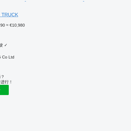
R TRUCK
690
≈ €10,980
驶
✓
 Co Ltd
辆？
作进行！
告