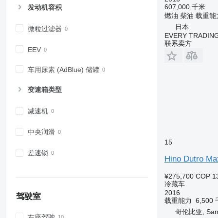
607,000 千米
发动机容积
燃油
柴油
载重能
日本
微粒过滤器
EVERY TRADING
联系卖方
EEV
车用尿素 (AdBlue) 储罐
变速箱类型
减速机
中央润滑
15
差速锁
Hino Dutro Ma
¥275,700
COP 13
冷藏车
2016
驾驶室
载重能力
6,500
哥伦比亚, Santi
右座驾驶