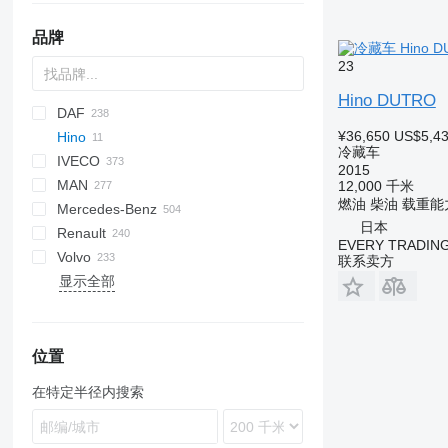
品牌
23
Hino DUTRO
DAF
D series
Jumpy
¥36,650
US$5,4
Hino
AS
Ducato
Cargo
Auman
冷藏车
IVECO
CF
BJ
Ranger
HD-series
2015
MAN
LF
Daily
ELF
SD
18 series
12,000 千米
燃油
柴油
载重能
Mercedes-Benz
XD
EuroCargo
Forward
29 series
LE
日本
Renault
XF
Eurotech
NL series
Actros
Canter
Canter
Atleon
Boxer
EVERY TRADING
Volvo
XG
S-Way
TGA
Antos
Cabstar
D-series
G-series
X5000
Dyna
联系卖方
显示全部
Stralis
TGE
Arocs
NT
D Wide
L-series
X6000
Land Cruiser
FE
TGL
Atego
Mascott
LB
FH
TGM
Axor
Master
P-series
FL
TGS
C-Class
Midliner
R-series
FM
位置
TGX
Sprinter
Midlum
S-series
FMX
在特定半径内搜索
V-Class
Premium
T-series
L-series
Vario
T-series