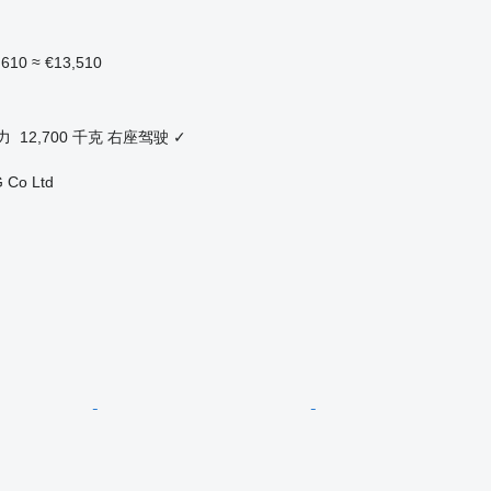
,610
≈ €13,510
力
12,700 千克
右座驾驶
✓
 Co Ltd