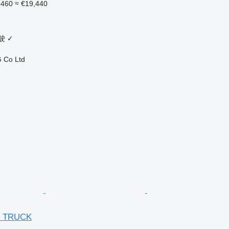
,460
≈ €19,440
驶
✓
 Co Ltd
R TRUCK