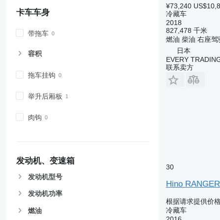
¥73,240
US$10,
卡车车身
冷藏车
2018
827,478 千米
带拖车
燃油
柴油
右座驾
日本
容积
EVERY TRADING
联系卖方
拖车挂钩
举升后厢板
肉钩
发动机、变速箱
30
发动机型号
Hino RANGE
发动机功率
根据请求提供价
冷藏车
燃油
2016