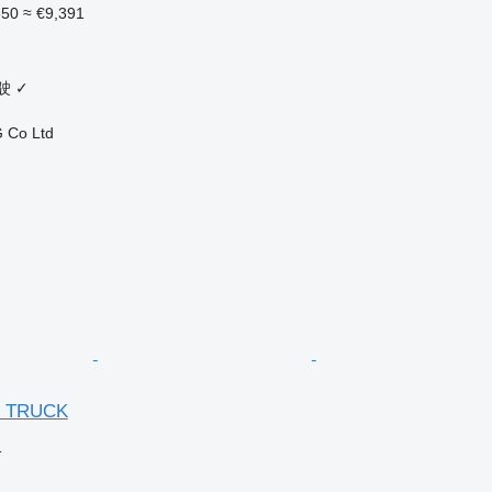
850
≈ €9,391
驶
✓
 Co Ltd
R TRUCK
格