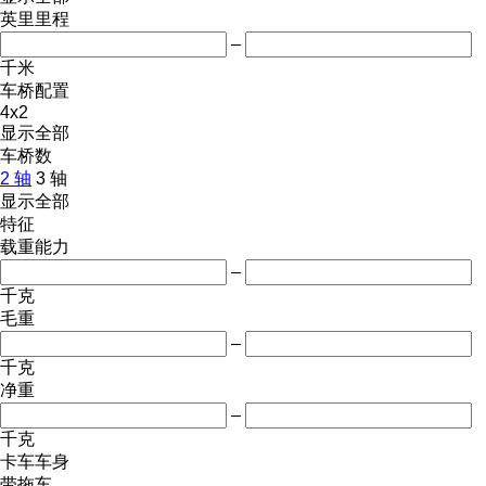
英里里程
–
千米
车桥配置
4x2
显示全部
车桥数
2 轴
3 轴
显示全部
特征
载重能力
–
千克
毛重
–
千克
净重
–
千克
卡车车身
带拖车