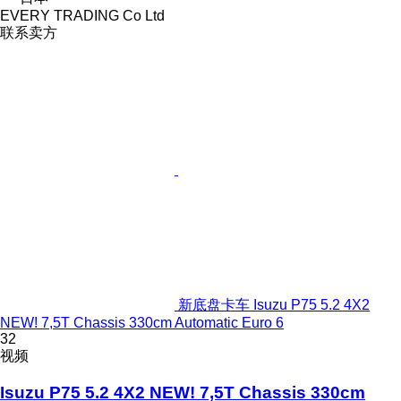
EVERY TRADING Co Ltd
联系卖方
新底盘卡车 Isuzu P75 5.2 4X2
NEW! 7,5T Chassis 330cm Automatic Euro 6
32
视频
Isuzu P75 5.2 4X2 NEW! 7,5T Chassis 330cm