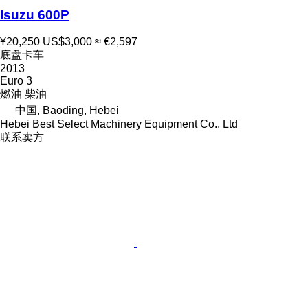
Isuzu 600P
¥20,250
US$3,000
≈ €2,597
底盘卡车
2013
Euro 3
燃油
柴油
中国, Baoding, Hebei
Hebei Best Select Machinery Equipment Co., Ltd
联系卖方