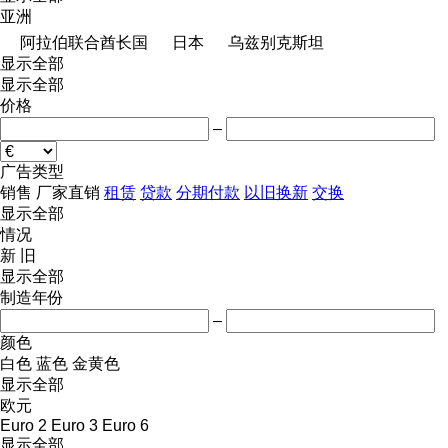
亚洲
阿拉伯联合酋长国
日本
乌兹别克斯坦
显示全部
显示全部
价格
–
广告类型
销售
厂家直销
租赁
贷款
分期付款
以旧换新
交换
显示全部
情况
新
旧
显示全部
制造年份
–
颜色
白色
蓝色
金黄色
显示全部
欧元
Euro 2
Euro 3
Euro 6
显示全部