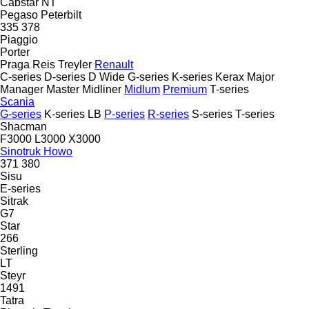
Cabstar
NT
Pegaso
Peterbilt
335
378
Piaggio
Porter
Praga
Reis Treyler
Renault
C-series
D-series
D Wide
G-series
K-series
Kerax
Major
Manager
Master
Midliner
Midlum
Premium
T-series
Scania
G-series
K-series
LB
P-series
R-series
S-series
T-series
Shacman
F3000
L3000
X3000
Sinotruk Howo
371
380
Sisu
E-series
Sitrak
G7
Star
266
Sterling
LT
Steyr
1491
Tatra