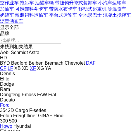
空作业车
拖吊车
油罐车辆
带挂钩升降式装卸车
小汽车运输车
加油车
可翻卸料斗卡车
带防水布卡车
移动式起重机
等温货车
奶罐车
散装饲料运输车
平台式运输车
全地形巴士
混凝土搅拌车
沥青洒布车
显示全部
品牌
未找到相关结果
Aebi Schmidt
Astra
HD
BYD
Bedford
Beiben
Bremach
Chevrolet
DAF
CF
LF
XB
XD
XF
XG
YA
Dennis
Elite
Dodge
Ram
Dongfeng
Emoss
FAW
Fiat
Ducato
Ford
3542D
Cargo
F-series
Foton
Freightliner
GINAF
Hino
300
500
Howo
Hyundai