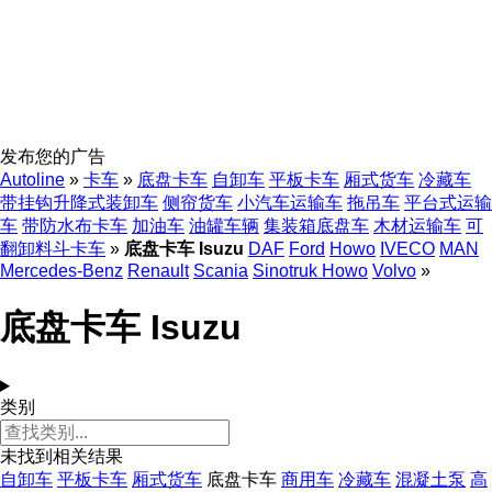
发布您的广告
Autoline
»
卡车
»
底盘卡车
自卸车
平板卡车
厢式货车
冷藏车
带挂钩升降式装卸车
侧帘货车
小汽车运输车
拖吊车
平台式运输
车
带防水布卡车
加油车
油罐车辆
集装箱底盘车
木材运输车
可
翻卸料斗卡车
»
底盘卡车 Isuzu
DAF
Ford
Howo
IVECO
MAN
Mercedes-Benz
Renault
Scania
Sinotruk Howo
Volvo
»
底盘卡车 Isuzu
类别
未找到相关结果
自卸车
平板卡车
厢式货车
底盘卡车
商用车
冷藏车
混凝土泵
高