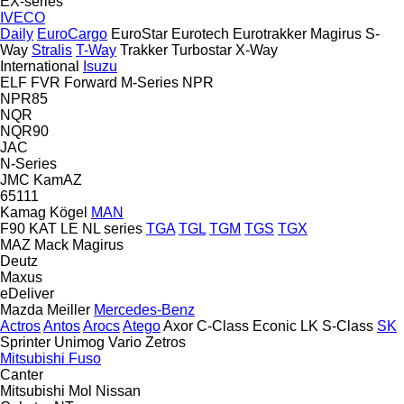
EX-series
IVECO
Daily
EuroCargo
EuroStar
Eurotech
Eurotrakker
Magirus
S-
Way
Stralis
T-Way
Trakker
Turbostar
X-Way
International
Isuzu
ELF
FVR
Forward
M-Series
NPR
NPR85
NQR
NQR90
JAC
N-Series
JMC
KamAZ
65111
Kamag
Kögel
MAN
F90
KAT
LE
NL series
TGA
TGL
TGM
TGS
TGX
MAZ
Mack
Magirus
Deutz
Maxus
eDeliver
Mazda
Meiller
Mercedes-Benz
Actros
Antos
Arocs
Atego
Axor
C-Class
Econic
LK
S-Class
SK
Sprinter
Unimog
Vario
Zetros
Mitsubishi Fuso
Canter
Mitsubishi
Mol
Nissan