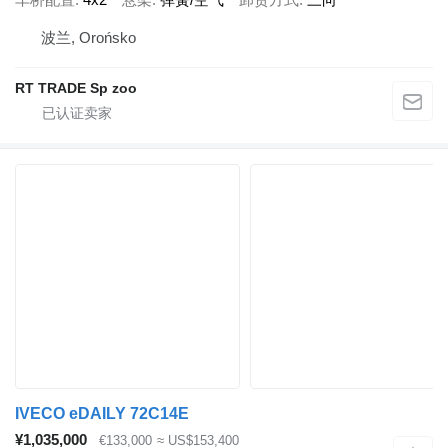
波兰, Orońsko
RT TRADE Sp zoo
IVECO eDAILY 72C14E
¥1,035,000
€133,000
≈ US$153,400