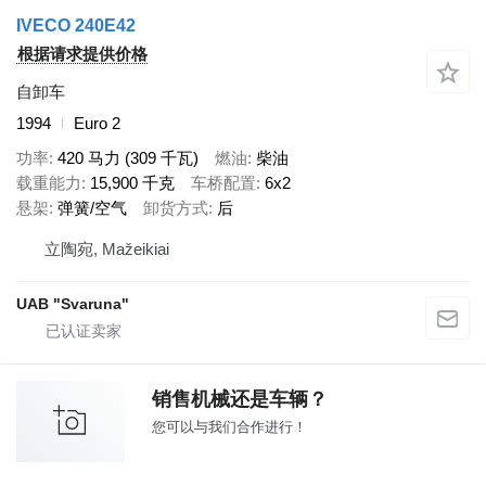
IVECO 240E42
根据请求提供价格
自卸车
1994
Euro 2
功率
420 马力 (309 千瓦)
燃油
柴油
载重能力
15,900 千克
车桥配置
6x2
悬架
弹簧/空气
卸货方式
后
立陶宛, Mažeikiai
UAB "Svaruna"
销售机械还是车辆？
您可以与我们合作进行！