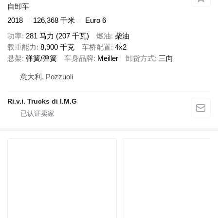
自卸车
2018
126,368 千米
Euro 6
功率
281 马力 (207 千瓦)
燃油
柴油
载重能力
8,900 千克
车桥配置
4x2
悬架
弹簧/弹簧
车身品牌
Meiller
卸货方式
三向
意大利, Pozzuoli
Ri.v.i. Trucks di I.M.G