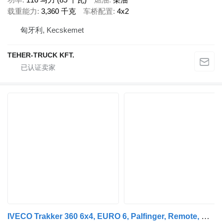
载重能力
3,360 千克
车桥配置
4x2
匈牙利, Kecskemet
TEHER-TRUCK KFT.
IVECO Trakker 360 6x4, EURO 6, Palfinger, Remote, Steel suspension