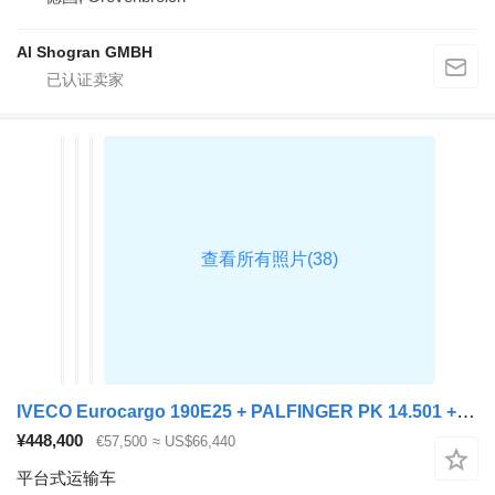
Al Shogran GMBH
IVECO Eurocargo 190E25 + PALFINGER PK 14.501 + REMOTE + SMART TACHO +
¥448,400
€57,500
≈ US$66,440
平台式运输车