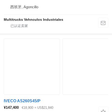
西班牙, Agoncillo
Multitrucks Vehnculos Industriales
IVECO AS260S45/P
¥147,400
€18,900
≈ US$21,840