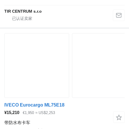
TIR CENTRUM s.r.o
IVECO Eurocargo ML75E18
¥15,210
€1,950
≈ US$2,253
带防水布卡车