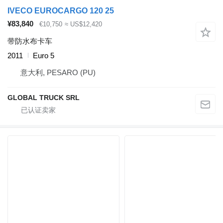
IVECO EUROCARGO 120 25
¥83,840
€10,750
≈ US$12,420
带防水布卡车
2011
Euro 5
意大利, PESARO (PU)
GLOBAL TRUCK SRL