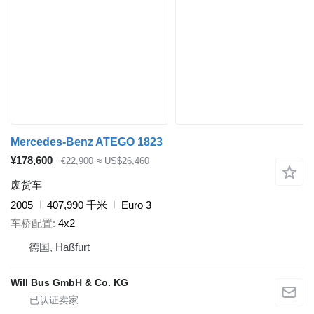
Mercedes-Benz ATEGO 1823
¥178,600
€22,900
≈ US$26,460
废货车
2005
407,990 千米
Euro 3
车桥配置
4x2
德国, Haßfurt
Will Bus GmbH & Co. KG