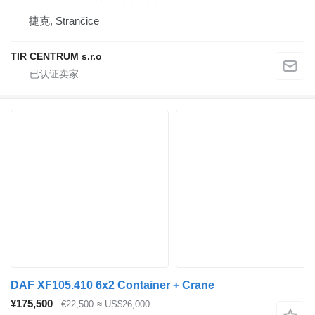
捷克, Strančice
TIR CENTRUM s.r.o
DAF XF105.410 6x2 Container + Crane
¥175,500
€22,500
≈ US$26,000