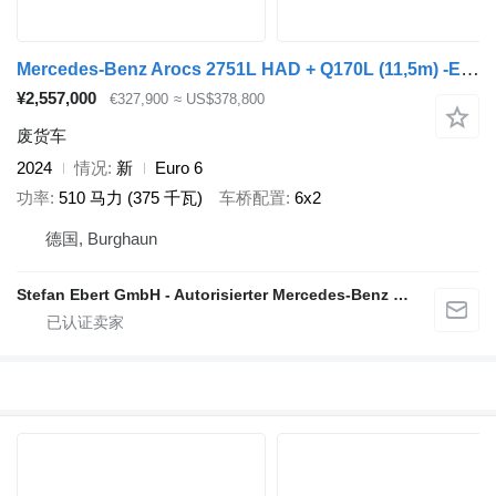
Mercedes-Benz Arocs 2751L HAD + Q170L (11,5m) -EBERT-Forst-LKW
¥2,557,000
€327,900
≈ US$378,800
废货车
2024
情况
新
Euro 6
功率
510 马力 (375 千瓦)
车桥配置
6x2
德国, Burghaun
Stefan Ebert GmbH - Autorisierter Mercedes-Benz Servicepartner