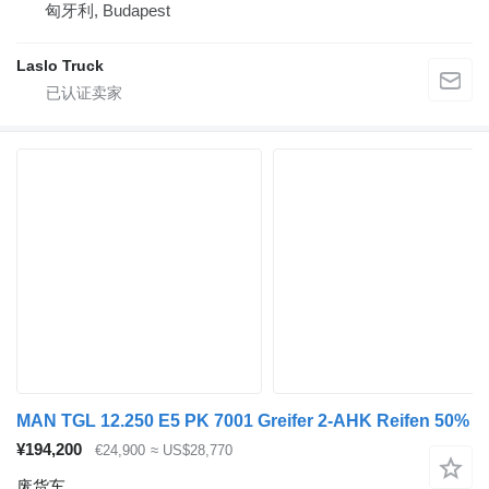
匈牙利, Budapest
Laslo Truck
MAN TGL 12.250 E5 PK 7001 Greifer 2-AHK Reifen 50%
¥194,200
€24,900
≈ US$28,770
废货车