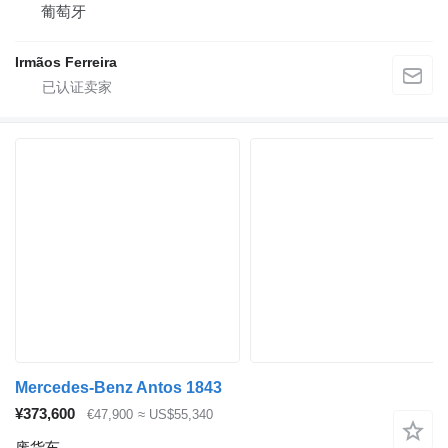
葡萄牙
Irmãos Ferreira
Mercedes-Benz Antos 1843
¥373,600
€47,900
≈ US$55,340
废货车