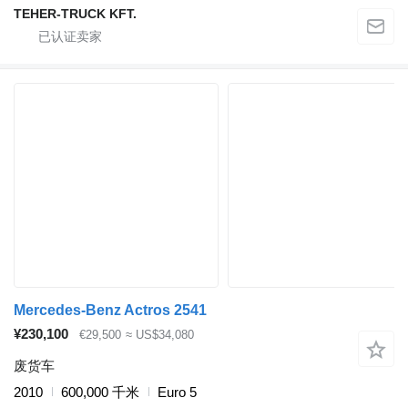
TEHER-TRUCK KFT.
Mercedes-Benz Actros 2541
¥230,100
€29,500
≈ US$34,080
废货车
2010
600,000 千米
Euro 5