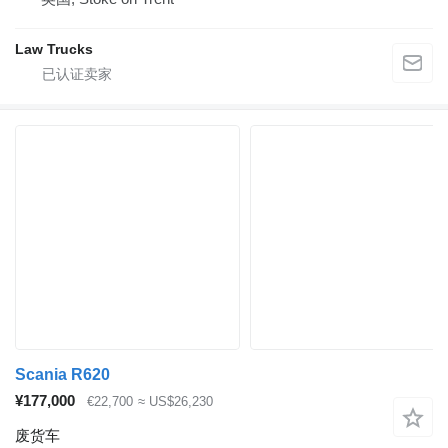
Law Trucks
Scania R620
¥177,000
€22,700
≈ US$26,230
废货车