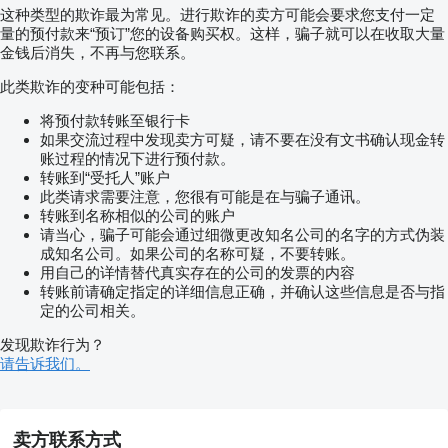
这种类型的欺诈最为常见。进行欺诈的卖方可能会要求您支付一定
Ref. nr : 9600
量的预付款来“预订”您的设备购买权。这样，骗子就可以在收取大量
金钱后消失，不再与您联系。
此类欺诈的变种可能包括：
将预付款转账至银行卡
如果交流过程中发现卖方可疑，请不要在没有文书确认现金转
账过程的情况下进行预付款。
转账到“受托人”账户
此类请求需要注意，您很有可能是在与骗子通讯。
转账到名称相似的公司的账户
请当心，骗子可能会通过细微更改知名公司的名字的方式伪装
成知名公司。如果公司的名称可疑，不要转账。
用自己的详情替代真实存在的公司的发票的内容
转账前请确定指定的详细信息正确，并确认这些信息是否与指
定的公司相关。
发现欺诈行为？
请告诉我们。
卖方联系方式