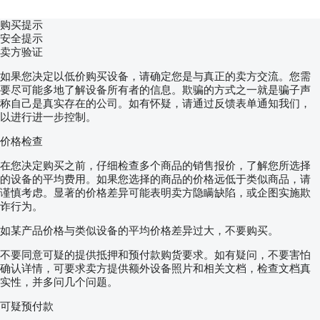
TIRE SIZE: 285/70R19,5
购买提示
SUSPENSION:
安全提示
卖方验证
FRONT : SPRING
如果您决定以低价购买设备，请确定您是与真正的卖方交流。您需
BACK : AIR
要尽可能多地了解设备所有者的信息。欺骗的方式之一就是骗子声
称自己是真实存在的公司。如有怀疑，请通过反馈表单通知我们，
显示联系方式
以进行进一步控制。
TEL:
价格检查
显示联系方式
KUBA - POLSKI, ENGLISH, DEUTSCH,
在您决定购买之前，仔细检查多个商品的销售报价，了解您所选择
ITALIANO
的设备的平均费用。如果您选择的商品的价格远低于类似商品，请
谨慎考虑。显著的价格差异可能表明卖方隐瞒缺陷，或企图实施欺
显示联系方式
SEBASTIAN - POLSKI, DEUTSCH, ITALIANO,
诈行为。
РУССКИЙ
如某产品价格与类似设备的平均价格差异过大，不要购买。
显示联系方式
LASZLO - MAGYAR
不要同意可疑的提供抵押和预付款购货要求。如有疑问，不要害怕
显示联系方式
COSTEL - ROMÂNĂ
确认详情，可要求卖方提供额外设备照片和相关文档，检查文档真
(Romana facem toate formalitatile pt export inclusiv nr)
实性，并多问几个问题。
显示联系方式
RADEK - ΕΛΛΗΝΙΚΑ
可疑预付款