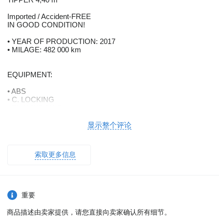
Imported / Accident-FREE
IN GOOD CONDITION!
• YEAR OF PRODUCTION: 2017
• MILAGE: 482 000 km
EQUIPMENT:
• ABS
• C. LOCKING
• EL. WINDOWS
• POWER STEERING
• Immobiliser
显示整个评论
• TACHOGRAPH
索取更多信息
TIPPER: 440 x 233 x 60 cm (L x W x H)
CAPACITY: 6 000 kg
TOTAL WEIGHT: 12 000kg
重要
WHEELBASE: 360 cm
商品描述由卖家提供，请您直接向卖家确认所有细节。