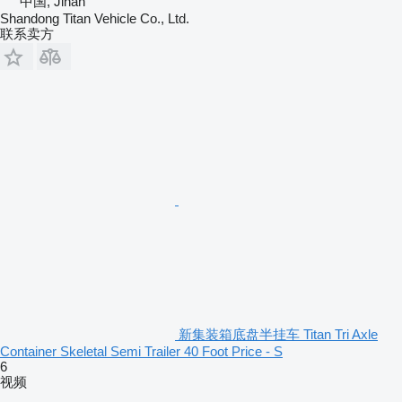
中国, Jinan
Shandong Titan Vehicle Co., Ltd.
联系卖方
新集装箱底盘半挂车 Titan Tri Axle
Container Skeletal Semi Trailer 40 Foot Price - S
6
视频