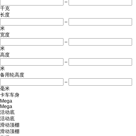
–
千克
长度
–
米
宽度
–
米
高度
–
米
备用轮高度
–
毫米
卡车车身
Mega
Mega
活动底
活动底
滑动顶棚
滑动顶棚