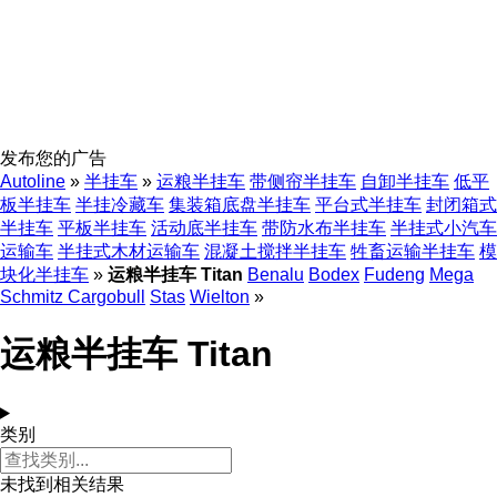
发布您的广告
Autoline
»
半挂车
»
运粮半挂车
带侧帘半挂车
自卸半挂车
低平
板半挂车
半挂冷藏车
集装箱底盘半挂车
平台式半挂车
封闭箱式
半挂车
平板半挂车
活动底半挂车
带防水布半挂车
半挂式小汽车
运输车
半挂式木材运输车
混凝土搅拌半挂车
牲畜运输半挂车
模
块化半挂车
»
运粮半挂车 Titan
Benalu
Bodex
Fudeng
Mega
Schmitz Cargobull
Stas
Wielton
»
运粮半挂车 Titan
类别
未找到相关结果