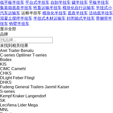
低平板半挂车
平台式半挂车
自卸半挂车
罐半挂车
平板半挂车
集装箱底盘半挂车
牲畜运输半挂车
模块化自行运输车
半挂式小
汽车运输车
运粮半挂车
模块化半挂车
底盘半挂车
活动底半挂车
混凝土搅拌半挂车
半挂式木材运输车
封闭箱式半挂车
带侧帘半
挂车
钩臂半挂车
显示全部
品牌
未找到相关结果
Arel Trailer
Benalu
C-series
Optiliner
T-series
Bodex
KIS
CIMC
Carnehl
CHKS
DLight
Feber
Fliegl
DHKS
Fudeng
General Trailers
Janmil
Kaiser
S-series
Kempf
Kraker
Langendorf
SK
Leciñena
Lider
Mega
MNL