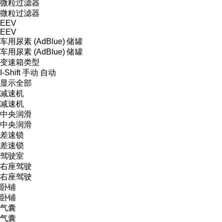
微粒过滤器
微粒过滤器
EEV
EEV
车用尿素 (AdBlue) 储罐
车用尿素 (AdBlue) 储罐
变速箱类型
I-Shift
手动
自动
显示全部
减速机
减速机
中央润滑
中央润滑
差速锁
差速锁
驾驶室
右座驾驶
右座驾驶
卧铺
卧铺
气囊
气囊