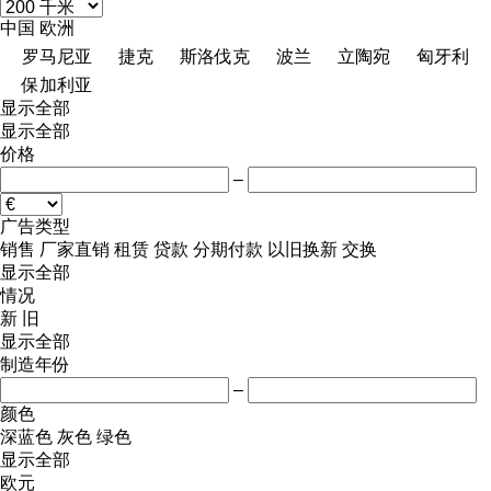
中国
欧洲
罗马尼亚
捷克
斯洛伐克
波兰
立陶宛
匈牙利
保加利亚
显示全部
显示全部
价格
–
广告类型
销售
厂家直销
租赁
贷款
分期付款
以旧换新
交换
显示全部
情况
新
旧
显示全部
制造年份
–
颜色
深蓝色
灰色
绿色
显示全部
欧元