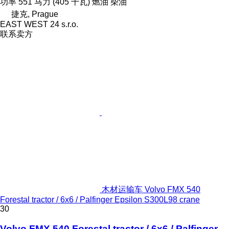
功率
551 马力 (405 千瓦)
燃油
柴油
捷克, Prague
EAST WEST 24 s.r.o.
联系卖方
木材运输车 Volvo FMX 540
Forestal tractor / 6x6 / Palfinger Epsilon S300L98 crane
30
Volvo FMX 540 Forestal tractor / 6x6 / Palfinger