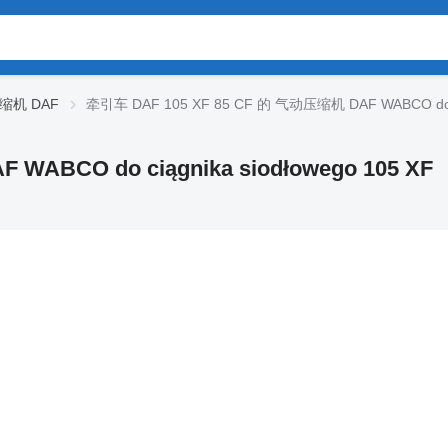
缩机 DAF
牵引车 DAF 105 XF 85 CF 的 气动压缩机 DAF WABCO do ciąg
ABCO do ciągnika siodłowego 105 XF