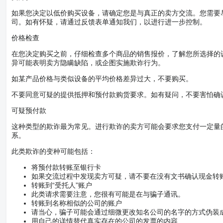
如果您决定以低价购买设备，请确定您是与真正的卖方交流。您需要
司。如有怀疑，请通过反馈表单通知我们，以进行进一步控制。
价格检查
在您决定购买之前，仔细检查多个商品的销售报价，了解您所选择的
异可能表明卖方隐瞒缺陷，或企图实施欺诈行为。
如某产品价格与类似设备的平均价格差异过大，不要购买。
不要同意可疑的提供抵押和预付款购货要求。如有疑问，不要害怕确
可疑预付款
这种类型的欺诈最为常见。进行欺诈的卖方可能会要求您支付一定量
系。
此类欺诈的变种可能包括：
将预付款转账至银行卡
如果交流过程中发现卖方可疑，请不要在没有文书确认现金转
转账到“受托人”账户
此类请求需要注意，您很有可能是在与骗子通讯。
转账到名称相似的公司的账户
请当心，骗子可能会通过细微更改知名公司的名字的方式伪装
用自己的详情替代真实存在的公司的发票的内容