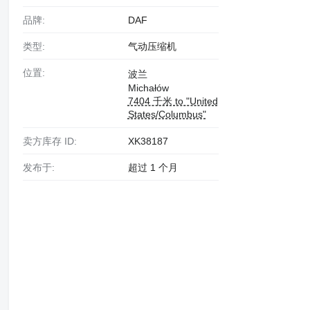
品牌:
DAF
类型:
气动压缩机
位置:
波兰
Michałów
7404 千米 to "United
States/Columbus"
卖方库存 ID:
XK38187
发布于:
超过 1 个月