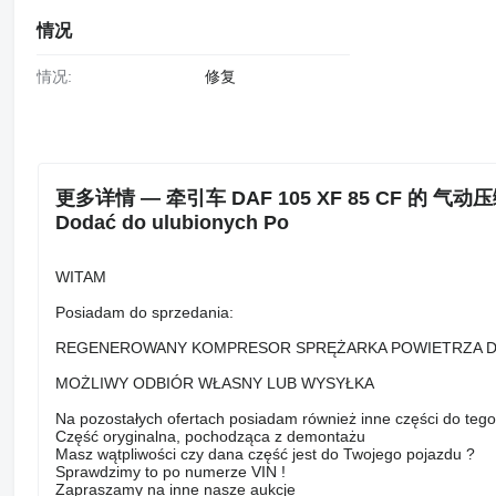
情况
情况:
修复
更多详情 — 牵引车 DAF 105 XF 85 CF 的 气动压缩机 
Dodać do ulubionych Po
WITAM
Posiadam do sprzedania:
REGENEROWANY KOMPRESOR SPRĘŻARKA POWIETRZA DAF
MOŻLIWY ODBIÓR WŁASNY LUB WYSYŁKA
Na pozostałych ofertach posiadam również inne części do teg
Część oryginalna, pochodząca z demontażu
Masz wątpliwości czy dana część jest do Twojego pojazdu ?
Sprawdzimy to po numerze VIN !
Zapraszamy na inne nasze aukcje