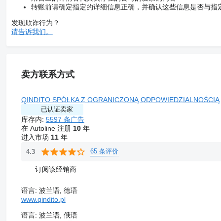
转账前请确定指定的详细信息正确，并确认这些信息是否与指
发现欺诈行为？
请告诉我们。
卖方联系方式
QINDITO SPÓŁKA Z OGRANICZONĄ ODPOWIEDZIALNOŚCIĄ
已认证卖家
库存内:
5597 条广告
在 Autoline 注册
10
年
进入市场
11
年
65 条评价
4.3
订阅该经销商
语言:
波兰语, 德语
www.qindito.pl
语言:
波兰语, 俄语