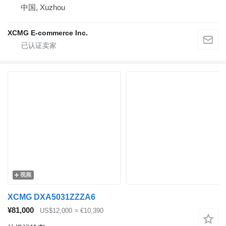
中国, Xuzhou
XCMG E-commerce Inc.
视频
XCMG DXA5031ZZZA6
¥81,000
US$12,000
≈ €10,390