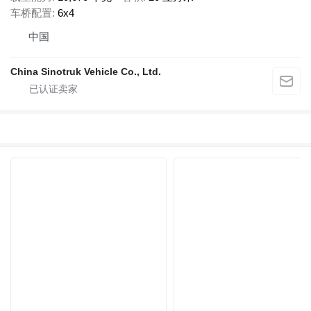
车桥配置
6x4
中国
China Sinotruk Vehicle Co., Ltd.