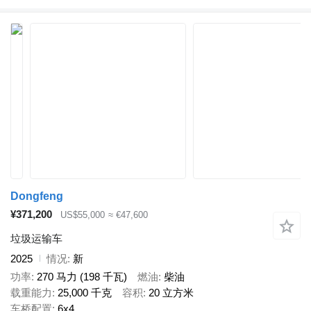
Dongfeng
¥371,200
US$55,000
≈ €47,600
垃圾运输车
2025
情况
新
功率
270 马力 (198 千瓦)
燃油
柴油
载重能力
25,000 千克
容积
20 立方米
车桥配置
6x4