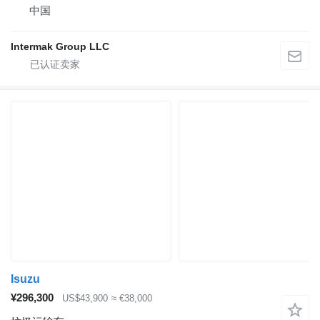
中国
Intermak Group LLC
Isuzu
¥296,300
US$43,900
≈ €38,000