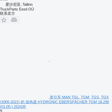
爱沙尼亚, Tallinn
TruckParts Eesti OÜ
联系卖方
牵引车 MAN TGL, TGM, TGS, TGX
(2005-2021) 的 加热器 HYDRONIC,EBERSPÄCHER TGM 18.290
(01.05-) 252435
9