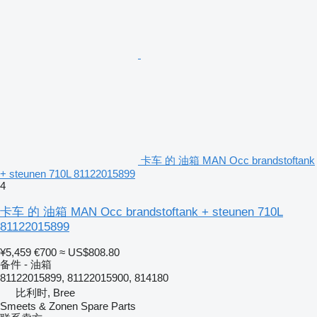
卡车 的 油箱 MAN Occ brandstoftank
+ steunen 710L 81122015899
4
卡车 的 油箱 MAN Occ brandstoftank + steunen 710L
81122015899
¥5,459
€700
≈ US$808.80
备件 - 油箱
81122015899, 81122015900, 814180
比利时, Bree
Smeets & Zonen Spare Parts