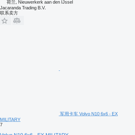
荷兰, Nieuwerkerk aan den IJssel
Jacaranda Trading B.V.
联系卖方
军用卡车 Volvo N10 6x6 - EX
MILITARY
7