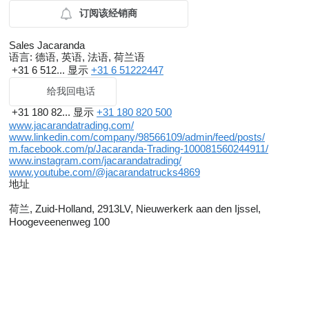
订阅该经销商
Sales Jacaranda
语言:
德语, 英语, 法语, 荷兰语
+31 6 512...
显示
+31 6 51222447
给我回电话
+31 180 82...
显示
+31 180 820 500
www.jacarandatrading.com/
www.linkedin.com/company/98566109/admin/feed/posts/
m.facebook.com/p/Jacaranda-Trading-100081560244911/
www.instagram.com/jacarandatrading/
www.youtube.com/@jacarandatrucks4869
地址
荷兰, Zuid-Holland, 2913LV, Nieuwerkerk aan den Ijssel,
Hoogeveenenweg 100