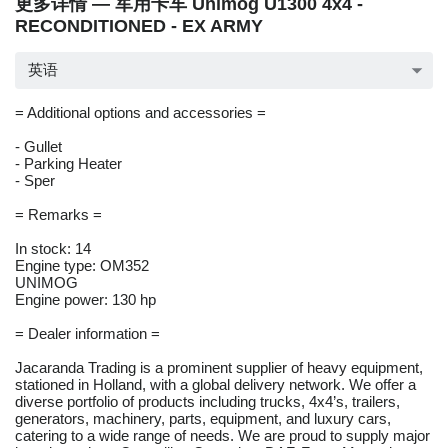
更多详情 — 军用卡车 Unimog U1300 4x4 -
RECONDITIONED - EX ARMY
英语
= Additional options and accessories =
- Gullet
- Parking Heater
- Sper
= Remarks =
In stock: 14
Engine type: OM352
UNIMOG
Engine power: 130 hp
= Dealer information =
Jacaranda Trading is a prominent supplier of heavy equipment,
stationed in Holland, with a global delivery network. We offer a
diverse portfolio of products including trucks, 4x4’s, trailers,
generators, machinery, parts, equipment, and luxury cars,
catering to a wide range of needs. We are proud to supply major