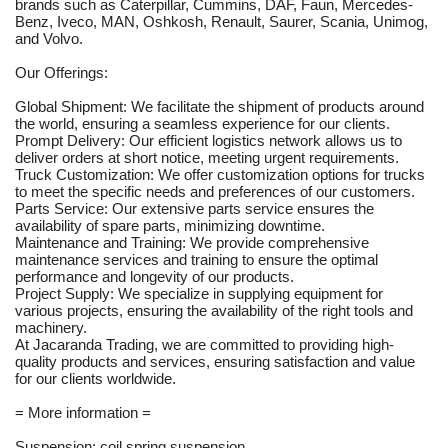
brands such as Caterpillar, Cummins, DAF, Faun, Mercedes-
Benz, Iveco, MAN, Oshkosh, Renault, Saurer, Scania, Unimog,
and Volvo.
Our Offerings:
Global Shipment: We facilitate the shipment of products around
the world, ensuring a seamless experience for our clients.
Prompt Delivery: Our efficient logistics network allows us to
deliver orders at short notice, meeting urgent requirements.
Truck Customization: We offer customization options for trucks
to meet the specific needs and preferences of our customers.
Parts Service: Our extensive parts service ensures the
availability of spare parts, minimizing downtime.
Maintenance and Training: We provide comprehensive
maintenance services and training to ensure the optimal
performance and longevity of our products.
Project Supply: We specialize in supplying equipment for
various projects, ensuring the availability of the right tools and
machinery.
At Jacaranda Trading, we are committed to providing high-
quality products and services, ensuring satisfaction and value
for our clients worldwide.
= More information =
Suspension: coil spring suspension