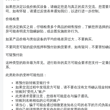
如果您决定以低价购买设备，请确定您是与真正的卖方交流。您需要
司。如有怀疑，请通过反馈表单通知我们，以进行进一步控制。
价格检查
在您决定购买之前，仔细检查多个商品的销售报价，了解您所选择的
异可能表明卖方隐瞒缺陷，或企图实施欺诈行为。
如某产品价格与类似设备的平均价格差异过大，不要购买。
不要同意可疑的提供抵押和预付款购货要求。如有疑问，不要害怕确
可疑预付款
这种类型的欺诈最为常见。进行欺诈的卖方可能会要求您支付一定量
系。
此类欺诈的变种可能包括：
将预付款转账至银行卡
如果交流过程中发现卖方可疑，请不要在没有文书确认现金转
转账到“受托人”账户
此类请求需要注意，您很有可能是在与骗子通讯。
转账到名称相似的公司的账户
请当心，骗子可能会通过细微更改知名公司的名字的方式伪装
用自己的详情替代真实存在的公司的发票的内容