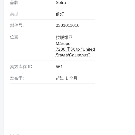
品牌:
Setra
类型:
前灯
部件号:
0301011016
位置:
拉脱维亚
Mārupe
7280 千米 to "United
States/Columbus"
卖方库存 ID:
561
发布于:
超过 1 个月