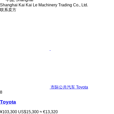
Shanghai Kai Kai Le Machinery Trading Co., Ltd.
联系卖方
市际公共汽车 Toyota
8
Toyota
¥103,300
US$15,300
≈ €13,320