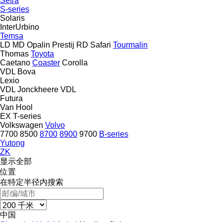
Setra
S-series
Solaris
InterUrbino
Temsa
LD
MD
Opalin
Prestij
RD
Safari
Tourmalin
Thomas
Toyota
Caetano
Coaster
Corolla
VDL Bova
Lexio
VDL Jonckheere
VDL
Futura
Van Hool
EX
T-series
Volkswagen
Volvo
7700
8500
8700
8900
9700
B-series
Yutong
ZK
显示全部
位置
在特定半径内搜索
中国