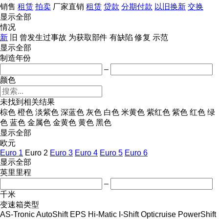
销售
租赁
拍卖
厂家直销
租赁
贷款
分期付款
以旧换新
交换
显示全部
情况
新
旧
曾发生过事故
为获取部件
有缺陷
修复
示范
显示全部
制造年份
–
颜色
未找到相关结果
棕色
橙色
淡紫色
深蓝色
灰色
白色
米黄色
紫红色
紫色
红色
绿
色
蓝色
金属色
金黄色
黄色
黑色
显示全部
欧元
Euro 1
Euro 2
Euro 3
Euro 4
Euro 5
Euro 6
显示全部
英里里程
–
千米
变速箱类型
AS-Tronic
AutoShift
EPS
Hi-Matic
I-Shift
Opticruise
PowerShift