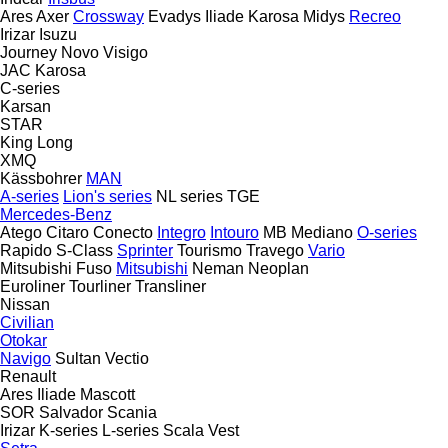
Ares
Axer
Crossway
Evadys
Iliade
Karosa
Midys
Recreo
Irizar
Isuzu
Journey
Novo
Visigo
JAC
Karosa
C-series
Karsan
STAR
King Long
XMQ
Kässbohrer
MAN
A-series
Lion's series
NL series
TGE
Mercedes-Benz
Atego
Citaro
Conecto
Integro
Intouro
MB
Mediano
O-series
Rapido
S-Class
Sprinter
Tourismo
Travego
Vario
Mitsubishi Fuso
Mitsubishi
Neman
Neoplan
Euroliner
Tourliner
Transliner
Nissan
Civilian
Otokar
Navigo
Sultan
Vectio
Renault
Ares
Iliade
Mascott
SOR
Salvador
Scania
Irizar
K-series
L-series
Scala
Vest