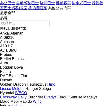
办公巴士
自动驾驶巴士
培训巴士
卧铺客车
掛車式巴士
行動教
室巴士 移動教室
机场摆渡车
其他公共汽车
显示全部
品牌
未找到相关结果
Ankai
Ataman
A-09216
Autosan
A10
H7
Avia
BMC
Probus
Berliet
Beulas
Aura
Bogdan
Bova
Futura
DAF
Etalon
Fiat
Ducato
Golden Dragon
HeuliezBus
Hino
Liesse
Melpha
Ranger
Selega
Hyundai
IVECO
Crossway
Daily
Eurorider
Evadys
Ferqui Sunrise
Magelys
Mago
Mobi
Rapido
Wing
Indcar
Irisbus