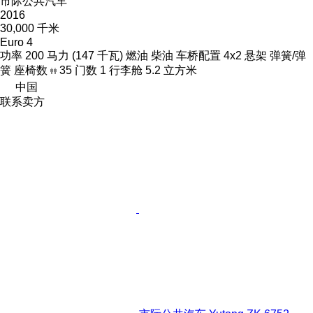
市际公共汽车
2016
30,000 千米
Euro 4
功率
200 马力 (147 千瓦)
燃油
柴油
车桥配置
4x2
悬架
弹簧/弹
簧
座椅数
35
门数
1
行李舱
5.2 立方米
中国
联系卖方