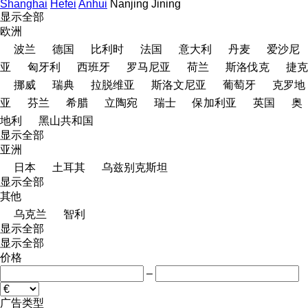
Shanghai
Hefei
Anhui
Nanjing
Jining
显示全部
欧洲
波兰
德国
比利时
法国
意大利
丹麦
爱沙尼
亚
匈牙利
西班牙
罗马尼亚
荷兰
斯洛伐克
捷克
挪威
瑞典
拉脱维亚
斯洛文尼亚
葡萄牙
克罗地
亚
芬兰
希腊
立陶宛
瑞士
保加利亚
英国
奥
地利
黑山共和国
显示全部
亚洲
日本
土耳其
乌兹别克斯坦
显示全部
其他
乌克兰
智利
显示全部
显示全部
价格
–
广告类型