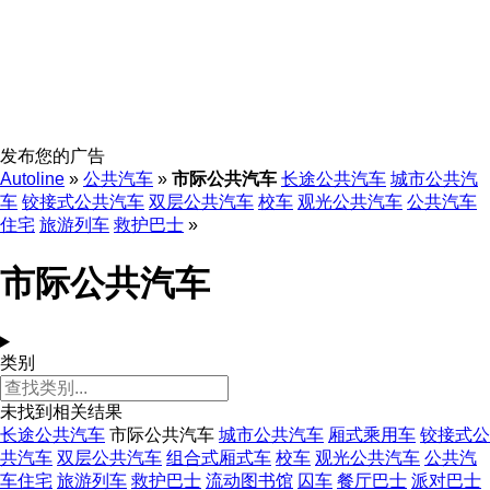
发布您的广告
Autoline
»
公共汽车
»
市际公共汽车
长途公共汽车
城市公共汽
车
铰接式公共汽车
双层公共汽车
校车
观光公共汽车
公共汽车
住宅
旅游列车
救护巴士
»
市际公共汽车
类别
未找到相关结果
长途公共汽车
市际公共汽车
城市公共汽车
厢式乘用车
铰接式公
共汽车
双层公共汽车
组合式厢式车
校车
观光公共汽车
公共汽
车住宅
旅游列车
救护巴士
流动图书馆
囚车
餐厅巴士
派对巴士