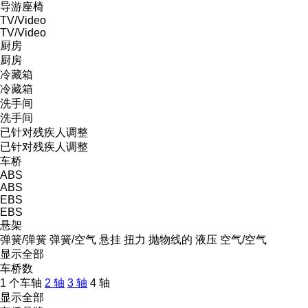
导游座椅
TV/Video
TV/Video
厨房
厨房
冷藏箱
冷藏箱
洗手间
洗手间
已针对残疾人调整
已针对残疾人调整
车桥
ABS
ABS
EBS
EBS
悬架
弹簧/弹簧
弹簧/空气
悬挂
扭力
抛物线的
液压
空气/空气
显示全部
车桥数
1 个车轴
2 轴
3 轴
4 轴
显示全部