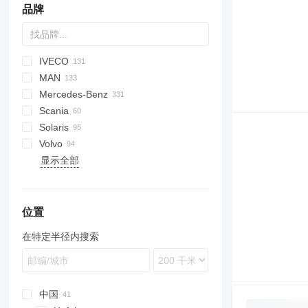
品牌
IVECO
Probus
MAN
Crossway
Ares
I-series
Erga
XMQ
Mercedes-Benz
Daily
Citelis
Novo
A-series
203
Scania
Mobi
Crossway
LE
206
Citaro
Civilian
Navigo
Master
Solaris
Wing
Recreo
Lion's series
Conecto
Vectio
Interlink
S-series
Volvo
NL series
Integro
K-series
Alpino
MD
Coaster
Ambassador
Ambassador
A-series
Crafter
显示全部
TGE
Intouro
Vest
Urbino
Tourmalin
7700
MB
8500
O-series
8700
S-Class
8900
位置
Sprinter
A-series
在特定半径内搜索
B-series
中国