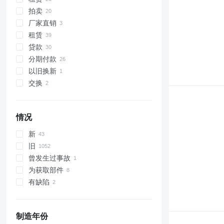
拍卖
厂家直销
租赁
贷款
分期付款
以旧换新
交换
情况
新
旧
曾发生过事故
为获取部件
有缺陷
制造年份