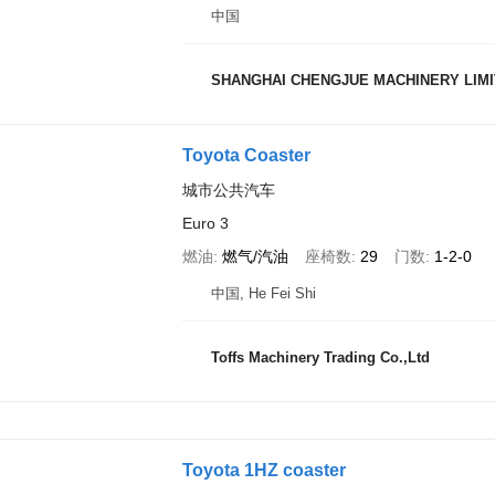
中国
SHANGHAI CHENGJUE MACHINERY LIM
Toyota Coaster
城市公共汽车
Euro 3
燃油
燃气/汽油
座椅数
29
门数
1-2-0
中国, He Fei Shi
Toffs Machinery Trading Co.,Ltd
Toyota 1HZ coaster