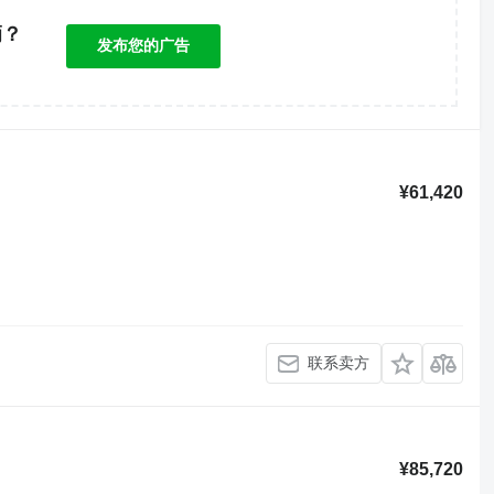
辆？
发布您的广告
！
¥61,420
联系卖方
¥85,720