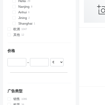
Hefei
Nanjing
Anhui
Jining
Shanghai
欧洲
其他
德国
波兰
乌克兰
丹麦
阿根廷
价格
意大利
爱沙尼亚
–
荷兰
瑞典
比利时
显示全部
广告类型
销售
租赁