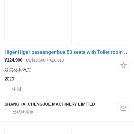
Higer Higer passenger bus 53 seats with Toilet room and Yutong 51 seat
¥124,900
US$18,500
≈ €16,010
双层公共汽车
2020
中国
SHANGHAI CHENGJUE MACHINERY LIMITED