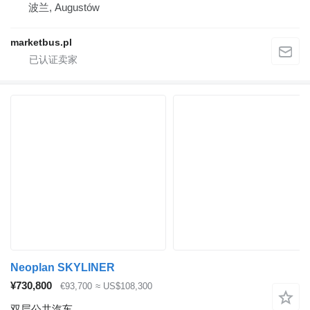
波兰, Augustów
marketbus.pl
Neoplan SKYLINER
¥730,800
€93,700
≈ US$108,300
双层公共汽车