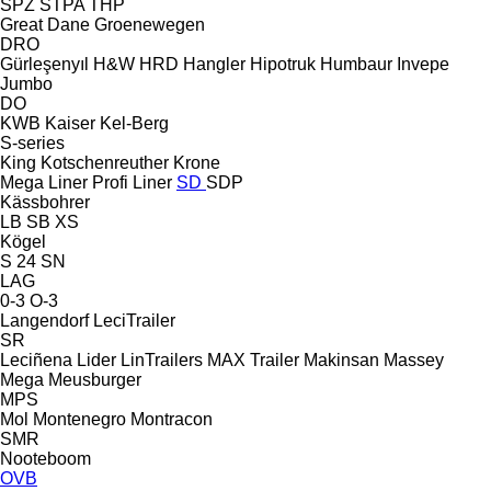
SPZ
STPA
THP
Great Dane
Groenewegen
DRO
Gürleşenyıl
H&W
HRD
Hangler
Hipotruk
Humbaur
Invepe
Jumbo
DO
KWB
Kaiser
Kel-Berg
S-series
King
Kotschenreuther
Krone
Mega Liner
Profi Liner
SD
SDP
Kässbohrer
LB
SB
XS
Kögel
S 24
SN
LAG
0-3
O-3
Langendorf
LeciTrailer
SR
Leciñena
Lider
LinTrailers
MAX Trailer
Makinsan
Massey
Mega
Meusburger
MPS
Mol
Montenegro
Montracon
SMR
Nooteboom
OVB