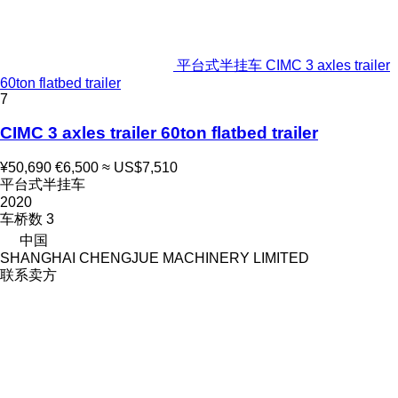
平台式半挂车 CIMC 3 axles trailer
60ton flatbed trailer
7
CIMC 3 axles trailer 60ton flatbed trailer
¥50,690
€6,500
≈ US$7,510
平台式半挂车
2020
车桥数
3
中国
SHANGHAI CHENGJUE MACHINERY LIMITED
联系卖方