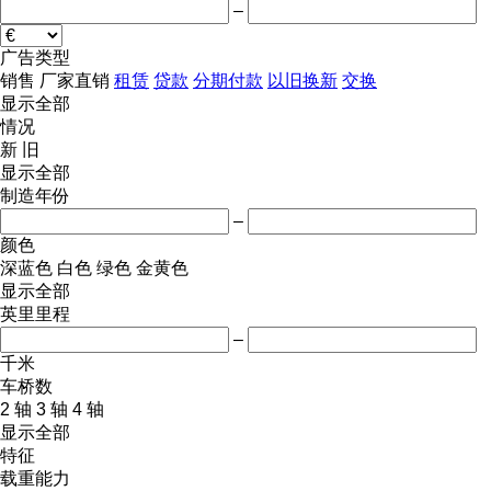
–
广告类型
销售
厂家直销
租赁
贷款
分期付款
以旧换新
交换
显示全部
情况
新
旧
显示全部
制造年份
–
颜色
深蓝色
白色
绿色
金黄色
显示全部
英里里程
–
千米
车桥数
2 轴
3 轴
4 轴
显示全部
特征
载重能力