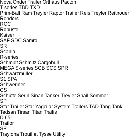
Nova
Onder Trailer
Orthaus
Pacton
T-series
TBD
TXD
Prim-Ball
Ram Treyler
Raptor Trailer
Reis Treyler
Reitnouer
Renders
ROC
Robuste
Kaiser
SAF
SDC
Samro
SR
Scania
R-series
Schmidt
Schmitz Cargobull
MEGA
S-series
SCB
SCS
SPR
Schwarzmüller
S1
SPA
Schweriner
CS
Schütte
Serin
Sinan Tanker-Treyler
Snail
Sommer
SP
Star Trailer
Star Yagcilar
System Trailers
TAD
Tang
Tank
Tedsan
Tirsan
Titan
Trailis
D 651
Trailor
SP
Traylona
Trouillet
Tysse
Utility