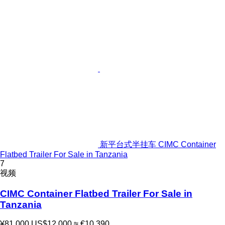
新平台式半挂车 CIMC Container
Flatbed Trailer For Sale in Tanzania
7
视频
CIMC Container Flatbed Trailer For Sale in
Tanzania
¥81,000
US$12,000
≈ €10,390