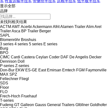
车
牲畜运输半挂车
带侧帘半挂车
运粮半挂车
低平板半挂车
显示全部
品牌
未找到相关结果
ACTM
AMT
Acerbi
Ackermann
Afrit
Alamen Trailer
Alim
Arel
Trailer
Asca
BP Trailer
Berger
SAPL
Blomenröhr
Broshuis
3 series
4 series
5 series
E series
Burg
BPO
CIMC
Cardi
Castera
Ceylan
Coder
DAF
De Angelis
Decker
Dennison
Doll
P-series
Z-series
Don-Bur
EKW
ES-GE
East
Emirsan
Emtech
FGM
Faymonville
MAX
SPZ
Fellechner
Fliegl
SDS
Floor
FLO
Frech-Hoch
Fruehauf
T-series
Fudeng
GT
Galleon
Gauss
General Trailers
Gföllner
Goldhofer