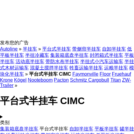
发布您的广告
Autoline
»
半挂车
»
平台式半挂车
带侧帘半挂车
自卸半挂车
低
平板半挂车
半挂冷藏车
集装箱底盘半挂车
封闭箱式半挂车
平板
半挂车
活动底半挂车
带防水布半挂车
半挂式小汽车运输车
半挂
式木材运输车
混凝土搅拌半挂车
牲畜运输半挂车
运粮半挂车
模
块化半挂车
»
平台式半挂车 CIMC
Faymonville
Floor
Fruehauf
Krone
Kögel
Nooteboom
Pacton
Schmitz Cargobull
Titan
ZW-
Trailer
»
平台式半挂车 CIMC
类别
集装箱底盘半挂车
平台式半挂车
自卸半挂车
平板半挂车
罐半挂