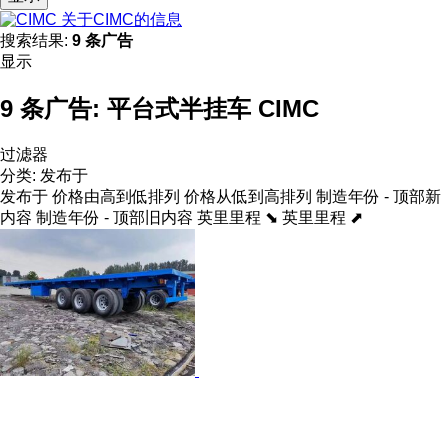
关于CIMC的信息
搜索结果:
9 条广告
显示
9 条广告:
平台式半挂车 CIMC
过滤器
分类
:
发布于
发布于
价格由高到低排列
价格从低到高排列
制造年份 - 顶部新
内容
制造年份 - 顶部旧内容
英里里程 ⬊
英里里程 ⬈