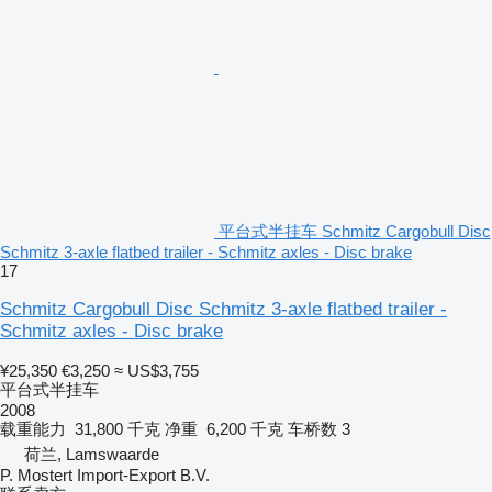
平台式半挂车 Schmitz Cargobull Disc
Schmitz 3-axle flatbed trailer - Schmitz axles - Disc brake
17
Schmitz Cargobull Disc Schmitz 3-axle flatbed trailer -
Schmitz axles - Disc brake
¥25,350
€3,250
≈ US$3,755
平台式半挂车
2008
载重能力
31,800 千克
净重
6,200 千克
车桥数
3
荷兰, Lamswaarde
P. Mostert Import-Export B.V.