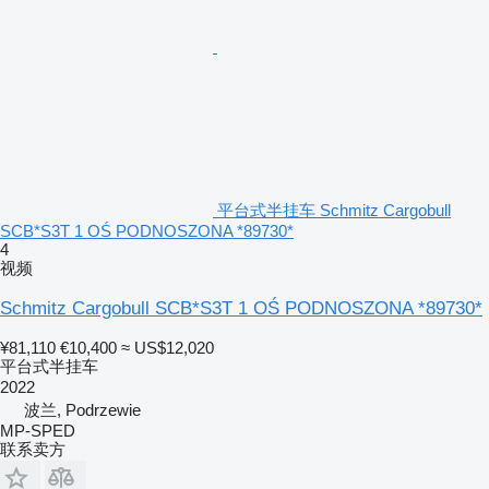
平台式半挂车 Schmitz Cargobull
SCB*S3T 1 OŚ PODNOSZONA *89730*
4
视频
Schmitz Cargobull SCB*S3T 1 OŚ PODNOSZONA *89730*
¥81,110
€10,400
≈ US$12,020
平台式半挂车
2022
波兰, Podrzewie
MP-SPED
联系卖方