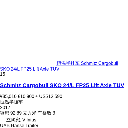
恒温半挂车 Schmitz Cargobull
SKO 24/L FP25 Lift Axle TUV
15
Schmitz Cargobull SKO 24/L FP25 Lift Axle TUV
¥85,010
€10,900
≈ US$12,590
恒温半挂车
2017
容积
92.89 立方米
车桥数
3
立陶宛, Vilnius
UAB Hanse Trailer