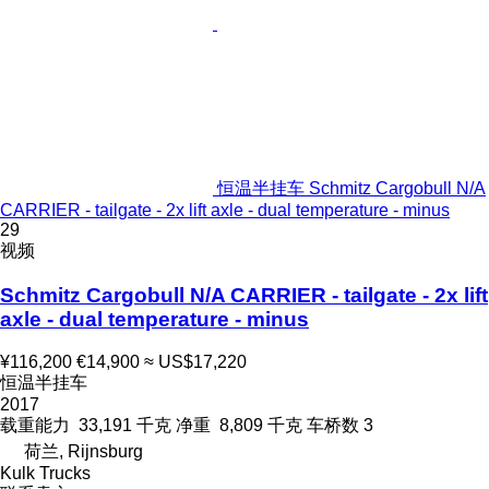
恒温半挂车 Schmitz Cargobull N/A
CARRIER - tailgate - 2x lift axle - dual temperature - minus
29
视频
Schmitz Cargobull N/A CARRIER - tailgate - 2x lift
axle - dual temperature - minus
¥116,200
€14,900
≈ US$17,220
恒温半挂车
2017
载重能力
33,191 千克
净重
8,809 千克
车桥数
3
荷兰, Rijnsburg
Kulk Trucks