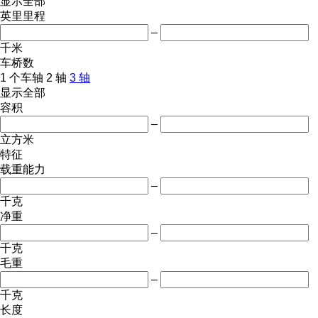
显示全部
英里里程
–
千米
车桥数
1 个车轴
2 轴
3 轴
显示全部
容积
–
立方米
特征
载重能力
–
千克
净重
–
千克
毛重
–
千克
长度