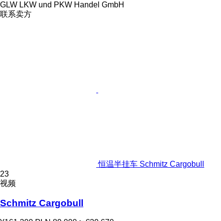
GLW LKW und PKW Handel GmbH
联系卖方
恒温半挂车 Schmitz Cargobull
23
视频
Schmitz Cargobull