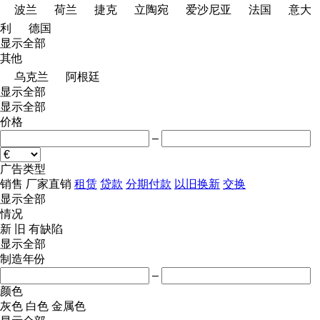
波兰
荷兰
捷克
立陶宛
爱沙尼亚
法国
意大
利
德国
显示全部
其他
乌克兰
阿根廷
显示全部
显示全部
价格
–
广告类型
销售
厂家直销
租赁
贷款
分期付款
以旧换新
交换
显示全部
情况
新
旧
有缺陷
显示全部
制造年份
–
颜色
灰色
白色
金属色