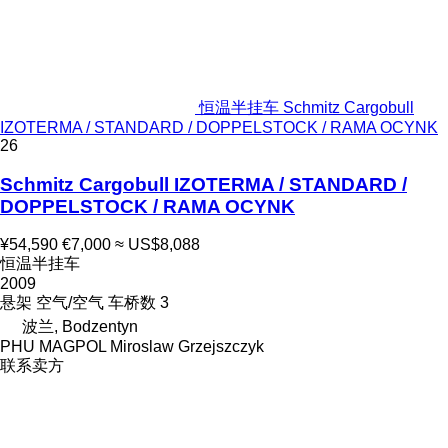
恒温半挂车 Schmitz Cargobull
IZOTERMA / STANDARD / DOPPELSTOCK / RAMA OCYNK
26
Schmitz Cargobull IZOTERMA / STANDARD /
DOPPELSTOCK / RAMA OCYNK
¥54,590
€7,000
≈ US$8,088
恒温半挂车
2009
悬架
空气/空气
车桥数
3
波兰, Bodzentyn
PHU MAGPOL Miroslaw Grzejszczyk
联系卖方