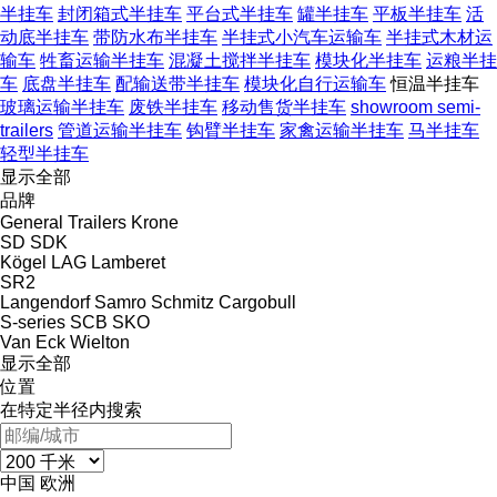
半挂车
封闭箱式半挂车
平台式半挂车
罐半挂车
平板半挂车
活
动底半挂车
带防水布半挂车
半挂式小汽车运输车
半挂式木材运
输车
牲畜运输半挂车
混凝土搅拌半挂车
模块化半挂车
运粮半挂
车
底盘半挂车
配输送带半挂车
模块化自行运输车
恒温半挂车
玻璃运输半挂车
废铁半挂车
移动售货半挂车
showroom semi-
trailers
管道运输半挂车
钩臂半挂车
家禽运输半挂车
马半挂车
轻型半挂车
显示全部
品牌
General Trailers
Krone
SD
SDK
Kögel
LAG
Lamberet
SR2
Langendorf
Samro
Schmitz Cargobull
S-series
SCB
SKO
Van Eck
Wielton
显示全部
位置
在特定半径内搜索
中国
欧洲