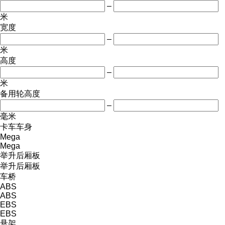
–
米
宽度
–
米
高度
–
米
备用轮高度
–
毫米
卡车车身
Mega
Mega
举升后厢板
举升后厢板
车桥
ABS
ABS
EBS
EBS
悬架