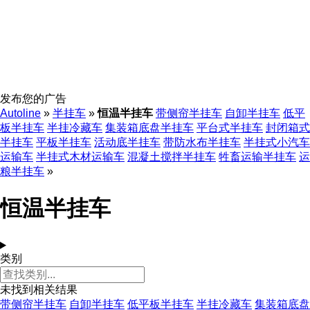
发布您的广告
Autoline
»
半挂车
»
恒温半挂车
带侧帘半挂车
自卸半挂车
低平
板半挂车
半挂冷藏车
集装箱底盘半挂车
平台式半挂车
封闭箱式
半挂车
平板半挂车
活动底半挂车
带防水布半挂车
半挂式小汽车
运输车
半挂式木材运输车
混凝土搅拌半挂车
牲畜运输半挂车
运
粮半挂车
»
恒温半挂车
类别
未找到相关结果
带侧帘半挂车
自卸半挂车
低平板半挂车
半挂冷藏车
集装箱底盘