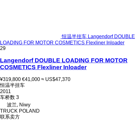
恒温半挂车 Langendorf DOUBLE
LOADING FOR MOTOR COSMETICS Flexliner Inloader
29
Langendorf DOUBLE LOADING FOR MOTOR
COSMETICS Flexliner Inloader
¥319,800
€41,000
≈ US$47,370
恒温半挂车
2011
车桥数
3
波兰, Niwy
TRUCK POLAND
联系卖方