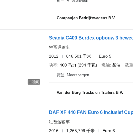
荷兰, Vriezenveen
Companjen Bedrijfswagens B.V.
Scania G400 Berdex opbouw 3 beweeg
牲畜运输车
2012
846,501 千米
Euro 5
功率
400 马力 (294 千瓦)
燃油
柴油
载
荷兰, Maarsbergen
视频
Van der Burg Trucks en Trailers B.V.
DAF XF 440 FAN Euro 6 inclusief Cup
牲畜运输车
2016
1,265,799 千米
Euro 6