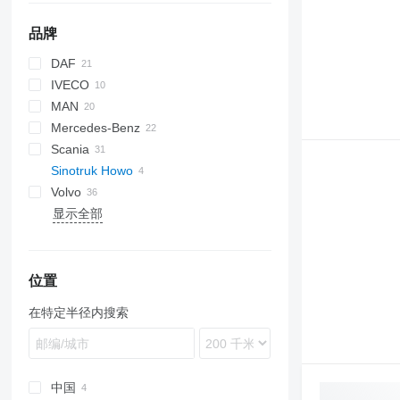
品牌
DAF
IVECO
CF
MAN
LF
Daily
Mercedes-Benz
XF
EuroCargo
LE
Scania
NL series
Actros
Canter
Master
Sinotruk Howo
TGA
Antos
Premium
G-series
Volvo
TGL
Atego
T-series
LB
显示全部
TGM
Axor
P-series
FH
TGS
SK
R-series
FL
TGX
S-series
FM
FMX
位置
在特定半径内搜索
中国