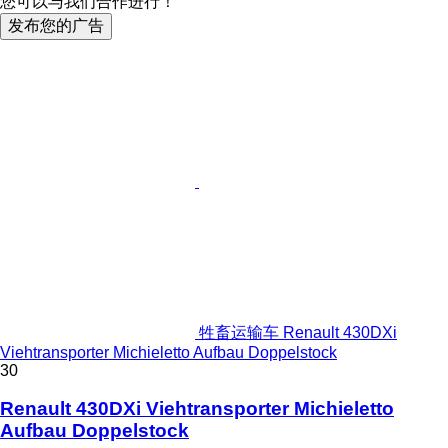
您可以与我们合作进行！
发布您的广告
牲畜运输车 Renault 430DXi
Viehtransporter Michieletto Aufbau Doppelstock
30
Renault 430DXi Viehtransporter Michieletto
Aufbau Doppelstock