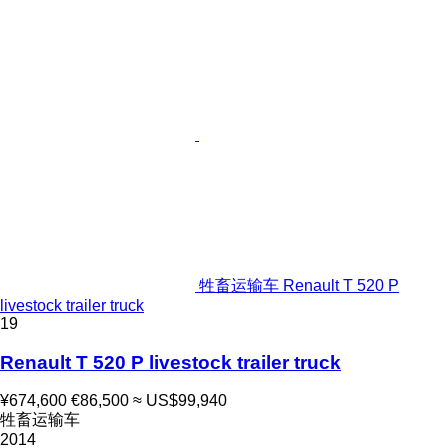
牲畜运输车 Renault T 520 P
livestock trailer truck
19
Renault T 520 P livestock trailer truck
¥674,600
€86,500
≈ US$99,940
牲畜运输车
2014