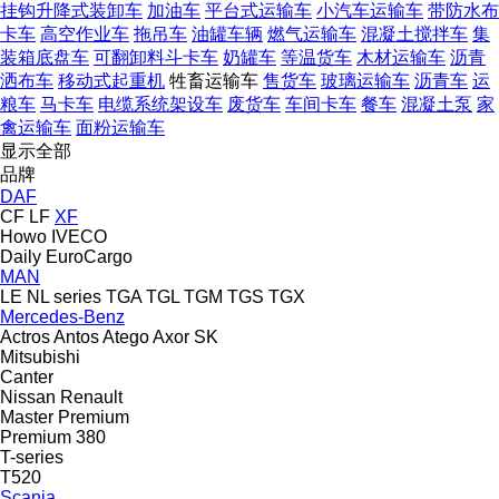
挂钩升降式装卸车
加油车
平台式运输车
小汽车运输车
带防水布
卡车
高空作业车
拖吊车
油罐车辆
燃气运输车
混凝土搅拌车
集
装箱底盘车
可翻卸料斗卡车
奶罐车
等温货车
木材运输车
沥青
洒布车
移动式起重机
牲畜运输车
售货车
玻璃运输车
沥青车
运
粮车
马卡车
电缆系统架设车
废货车
车间卡车
餐车
混凝土泵
家
禽运输车
面粉运输车
显示全部
品牌
DAF
CF
LF
XF
Howo
IVECO
Daily
EuroCargo
MAN
LE
NL series
TGA
TGL
TGM
TGS
TGX
Mercedes-Benz
Actros
Antos
Atego
Axor
SK
Mitsubishi
Canter
Nissan
Renault
Master
Premium
Premium 380
T-series
T520
Scania