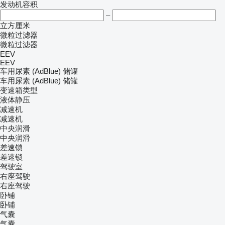
发动机容积
–
立方厘米
微粒过滤器
微粒过滤器
EEV
EEV
车用尿素 (AdBlue) 储罐
车用尿素 (AdBlue) 储罐
变速箱类型
液体静压
减速机
减速机
中央润滑
中央润滑
差速锁
差速锁
驾驶室
右座驾驶
右座驾驶
卧铺
卧铺
气囊
气囊