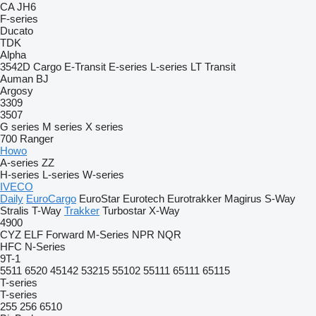
CA
JH6
F-series
Ducato
TDK
Alpha
3542D
Cargo
E-Transit
E-series
L-series
LT
Transit
Auman
BJ
Argosy
3309
3507
G series
M series
X series
700
Ranger
Howo
A-series
ZZ
H-series
L-series
W-series
IVECO
Daily
EuroCargo
EuroStar
Eurotech
Eurotrakker
Magirus
S-Way
Stralis
T-Way
Trakker
Turbostar
X-Way
4900
CYZ
ELF
Forward
M-Series
NPR
NQR
HFC
N-Series
9T-1
5511
6520
45142
53215
55102
55111
65111
65115
T-series
T-series
255
256
6510