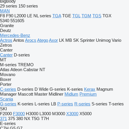
BigBody
29 series
150 series
MAN
F8
F90
L2000
LE
NL series
TGA
TGE
TGL
TGM
TGS
TGX
5340
551605
Granite
Deutz
Mercedes-Benz
Actros
Antos
Arocs
Atego
Axor
LK
MB
SK
Sprinter
Unimog
Vario
Zetros
Canter
Canter
D-series
MT
M-series
TREMO
Atlas
Atleon
Cabstar
NT
Movano
Boxer
Porter
C-series
D-series
D Wide
G-series
K-series
Kerax
Magnum
Manager
Mascott
Master
Midliner
Midlum
Premium
Scania
G-series
K-series
L-series
LB
P-series
R-series
S-series
T-series
SKI
F2000
F3000
H3000
L3000
M3000
X3000
X5000
371
375
380
NX
T5G
T7H
E-series
C7H
G5
G7