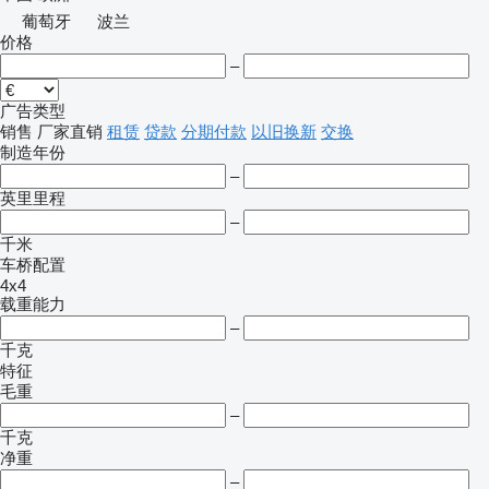
葡萄牙
波兰
价格
–
广告类型
销售
厂家直销
租赁
贷款
分期付款
以旧换新
交换
制造年份
–
英里里程
–
千米
车桥配置
4x4
载重能力
–
千克
特征
毛重
–
千克
净重
–