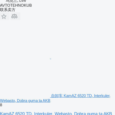
乌克兰, Lviv
AVTOTEHNOKUB
联系卖方
自卸车 KamAZ 6520 TD, Interkuler,
Webasto, Dobra guma ta AKB
8
KamAZ 6520 TD, Interkuler, Webasto, Dobra guma ta AKB