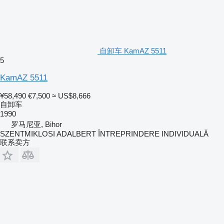
自卸车 KamAZ 5511
5
KamAZ 5511
¥58,490
€7,500
≈ US$8,666
自卸车
1990
罗马尼亚, Bihor
SZENTMIKLOSI ADALBERT ÎNTREPRINDERE INDIVIDUALĂ
联系卖方