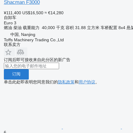
Shacman F3000
¥111,400
US$16,500
≈ €14,280
自卸车
Euro 3
燃油
柴油
载重能力
40,000 千克
容积
31.88 立方米
车桥配置
8x4
悬
中国, Nanjing
Toffs Machinery Trading Co.,Ltd
联系卖方
订阅后即可接收来自此分区的新广告
订阅
单击此处即表明您同意我们的
隐私政策
和
用户协议
。
6