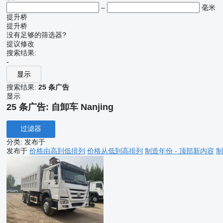
–
毫米
提升桥
提升桥
没有足够的筛选器?
提议修改
搜索结果:
-
显示
搜索结果:
25 条广告
显示
25 条广告:
自卸车 Nanjing
过滤器
分类
:
发布于
发布于
价格由高到低排列
价格从低到高排列
制造年份 - 顶部新内容
制