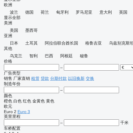
欧洲
波兰
德国
荷兰
匈牙利
罗马尼亚
意大利
英国
显示全部
美洲
美国
墨西哥
亚洲
日本
土耳其
阿拉伯联合酋长国
格鲁吉亚
乌兹别克斯
其他
乌克兰
智利
巴西
阿根廷
秘鲁
价格
–
广告类型
销售
厂家直销
租赁
贷款
分期付款
以旧换新
交换
制造年份
–
颜色
橙色
白色
红色
金黄色
黄色
欧元
Euro 2
Euro 3
英里里程
–
千米
车桥配置