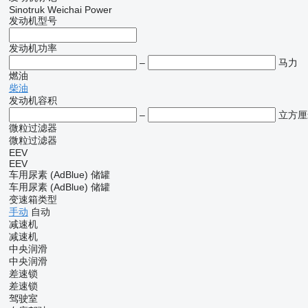
Sinotruk
Weichai Power
发动机型号
发动机功率
–
马力
燃油
柴油
发动机容积
–
立方厘
微粒过滤器
微粒过滤器
EEV
EEV
车用尿素 (AdBlue) 储罐
车用尿素 (AdBlue) 储罐
变速箱类型
手动
自动
减速机
减速机
中央润滑
中央润滑
差速锁
差速锁
驾驶室