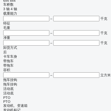
6x4
8x4
车桥数
3 轴
4 轴
载重能力
–
千克
特征
毛重
–
千克
净重
–
千克
卸货方式
后
卡车车身
带拖车
带拖车
容积
–
立方米
拖车挂钩
拖车挂钩
活动底
活动底
PTO
PTO
发动机、变速箱
发动机标记