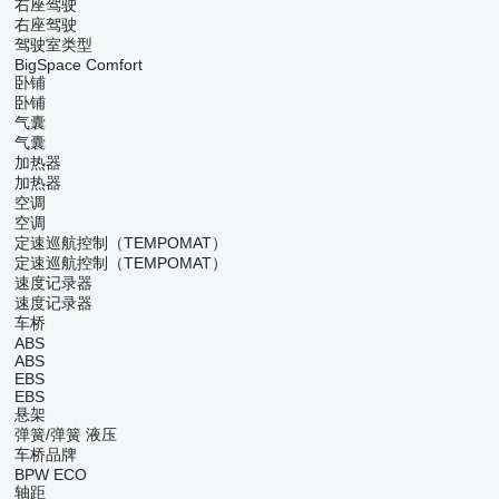
右座驾驶
右座驾驶
驾驶室类型
BigSpace
Comfort
卧铺
卧铺
气囊
气囊
加热器
加热器
空调
空调
定速巡航控制（TEMPOMAT）
定速巡航控制（TEMPOMAT）
速度记录器
速度记录器
车桥
ABS
ABS
EBS
EBS
悬架
弹簧/弹簧
液压
车桥品牌
BPW ECO
轴距